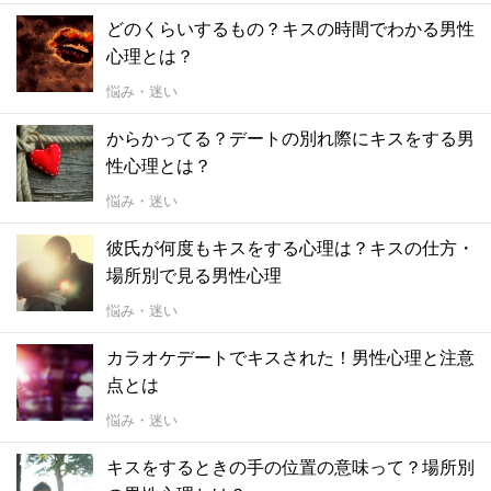
どのくらいするもの？キスの時間でわかる男性
心理とは？
悩み・迷い
からかってる？デートの別れ際にキスをする男
性心理とは？
悩み・迷い
彼氏が何度もキスをする心理は？キスの仕方・
場所別で見る男性心理
悩み・迷い
カラオケデートでキスされた！男性心理と注意
点とは
悩み・迷い
キスをするときの手の位置の意味って？場所別