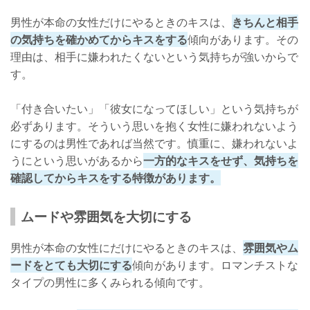
男性が本命の女性だけにやるときのキスは、
きちんと相手
の気持ちを確かめてからキスをする
傾向があります。その
理由は、相手に嫌われたくないという気持ちが強いからで
す。
「付き合いたい」「彼女になってほしい」という気持ちが
必ずあります。そういう思いを抱く女性に嫌われないよう
にするのは男性であれば当然です。慎重に、嫌われないよ
うにという思いがあるから
一方的なキスをせず、気持ちを
確認してからキスをする特徴があります。
ムードや雰囲気を大切にする
男性が本命の女性にだけにやるときのキスは、
雰囲気やム
ードをとても大切にする
傾向があります。ロマンチストな
タイプの男性に多くみられる傾向です。