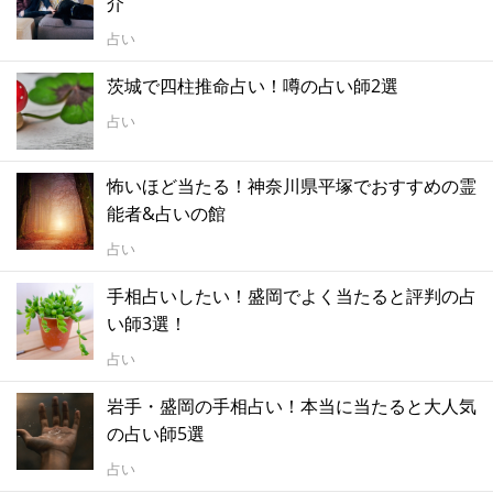
介
占い
茨城で四柱推命占い！噂の占い師2選
占い
怖いほど当たる！神奈川県平塚でおすすめの霊
能者&占いの館
占い
手相占いしたい！盛岡でよく当たると評判の占
い師3選！
占い
岩手・盛岡の手相占い！本当に当たると大人気
の占い師5選
占い