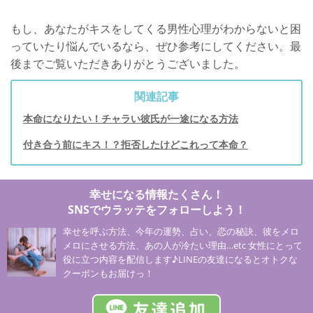
もし、あなたがキスをしてくる男性心理がわからないと困
っていたり悩んでいるなら、ぜひ参考にしてください。最
後までご覧いただきありがとうございました。
関連記事
本命になりたい！チャラい彼氏が一途になる方法
付き合う前にキス！？拒否したけどこれって本命？
幸せになる情報たくさん！
SNSでウラッテをフォローしよう！
幸せを呼ぶ方法、今年の運勢、占い、恋の秘訣、彼をメロ
メロにさせる方法、あの人が冷たい理由…etc 女性にとって
役に立つ内容を配信します♪LINEの友達になるとオトクな
クーポンもお届けっ！