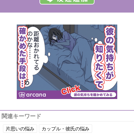
関連キーワード
片思いの悩み
カップル・彼氏の悩み