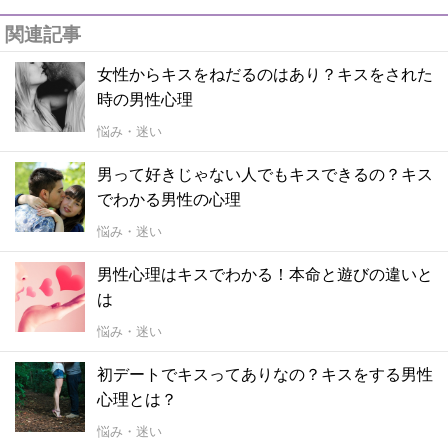
関連記事
女性からキスをねだるのはあり？キスをされた
時の男性心理
悩み・迷い
男って好きじゃない人でもキスできるの？キス
でわかる男性の心理
悩み・迷い
男性心理はキスでわかる！本命と遊びの違いと
は
悩み・迷い
初デートでキスってありなの？キスをする男性
心理とは？
悩み・迷い