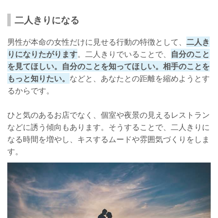
二人きりになる
男性が本命の女性だけに見せる行動の特徴として、
二人き
りになりたがります
。二人きりでいることで、
自分のこと
を見てほしい。自分のことを知ってほしい。相手のことを
もっと知りたい。
などと、あなたとの距離を縮めようとす
るからです。
ひと気のあるお店でなく、個室や夜景の見えるレストラン
などに誘う傾向もあります。そうすることで、二人きりに
なる時間を増やし、キスするムードや雰囲気づくりをしま
す。