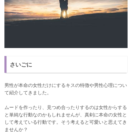
さいごに
男性が本命の女性だけにするキスの特徴や男性心理につい
て紹介してきました。
ムードを作ったり、見つめ合ったりするのは女性からする
と単純な行動なのかもしれませんが、真剣に本命の女性と
して考えている行動です。そう考えると可愛いと思えてき
ませんか？