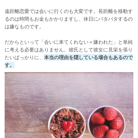
おなじ趣味を持っている
遠距離恋愛では会いに行くのも大変です。長距離を移動す
るのは時間もお金もかかりますし、休日にバタバタするの
喧嘩の原因にも！遠距離中になかなか会えないならしつこい連絡は
は嫌なものです。
控えよう
だからといって「会いに来てくれない＝嫌われた」と単純
に考える必要はありません。彼氏として彼女に見栄を張り
たいばっかりに、
本当の理由を隠している場合もあるので
す。