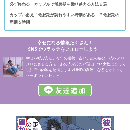
必ず終わる！カップルで倦怠期を乗り越える方法９選
カップル必見！倦怠期が訪れやすい時期がある！？倦怠期の
周期＆時期
幸せになる情報たくさん！
SNSでウラッテをフォローしよう！
幸せを呼ぶ方法、今年の運勢、占い、恋の秘訣、彼をメロ
メロにさせる方法、あの人が冷たい理由…etc 女性にとって
役に立つ内容を配信します♪LINEの友達になるとオトクな
クーポンもお届けっ！