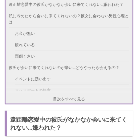
遠距離恋愛中の彼氏がなかなか会いに来てくれない...嫌われた？
私に冷めたから会いに来てくれないの？彼女に会わない男性心理と
は
お金が無い
疲れている
面倒くさい
彼氏が会いに来てくれないのが辛い...どうやったら会えるの？
イベントに誘い出す
おうちデートの提案
目次をすべて見る
電車デート
遠距離中に彼氏が思わず「会いに行きたい！」と思う彼女とは
遠距離恋愛中の彼氏がなかなか会いに来てく
安定感がある
れない...嫌われた？
怒らない