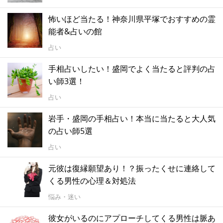
怖いほど当たる！神奈川県平塚でおすすめの霊
能者&占いの館
占い
手相占いしたい！盛岡でよく当たると評判の占
い師3選！
占い
岩手・盛岡の手相占い！本当に当たると大人気
の占い師5選
占い
元彼は復縁願望あり！？振ったくせに連絡して
くる男性の心理＆対処法
悩み・迷い
彼女がいるのにアプローチしてくる男性は脈あ