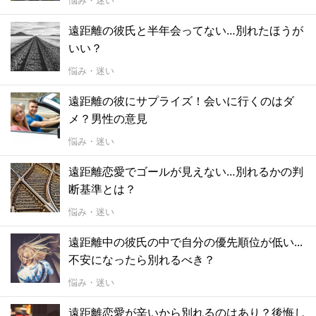
遠距離の彼氏と半年会ってない…別れたほうが
いい？
悩み・迷い
遠距離の彼にサプライズ！会いに行くのはダ
メ？男性の意見
悩み・迷い
遠距離恋愛でゴールが見えない…別れるかの判
断基準とは？
悩み・迷い
遠距離中の彼氏の中で自分の優先順位が低い...
不安になったら別れるべき？
悩み・迷い
遠距離恋愛が辛いから別れるのはあり？後悔し