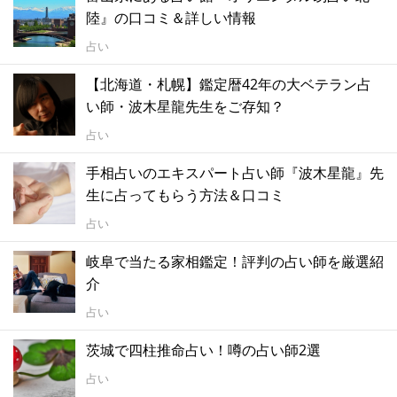
陸』の口コミ＆詳しい情報
占い
【北海道・札幌】鑑定暦42年の大ベテラン占
い師・波木星龍先生をご存知？
占い
手相占いのエキスパート占い師『波木星龍』先
生に占ってもらう方法＆口コミ
占い
岐阜で当たる家相鑑定！評判の占い師を厳選紹
介
占い
茨城で四柱推命占い！噂の占い師2選
占い