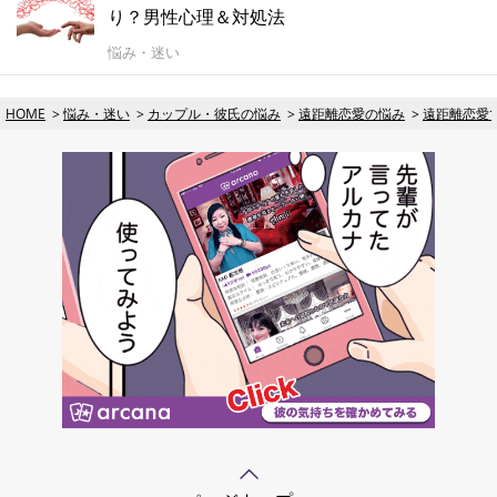
り？男性心理＆対処法
悩み・迷い
HOME
悩み・迷い
カップル・彼氏の悩み
遠距離恋愛の悩み
遠距離恋愛