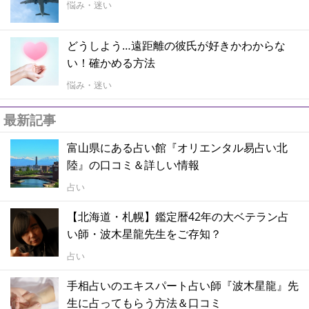
悩み・迷い
どうしよう…遠距離の彼氏が好きかわからな
い！確かめる方法
悩み・迷い
最新記事
富山県にある占い館『オリエンタル易占い北
陸』の口コミ＆詳しい情報
占い
【北海道・札幌】鑑定暦42年の大ベテラン占
い師・波木星龍先生をご存知？
占い
手相占いのエキスパート占い師『波木星龍』先
生に占ってもらう方法＆口コミ