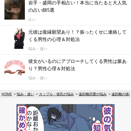
岩手・盛岡の手相占い！本当に当たると大人気
の占い師5選
占い
元彼は復縁願望あり！？振ったくせに連絡して
くる男性の心理＆対処法
悩み・迷い
彼女がいるのにアプローチしてくる男性は脈あ
り？男性心理＆対処法
悩み・迷い
HOME
悩み・迷い
カップル・彼氏の悩み
遠距離恋愛の悩み
遠距離の彼