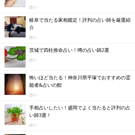
占い
岐阜で当たる家相鑑定！評判の占い師を厳選紹
介
占い
茨城で四柱推命占い！噂の占い師2選
占い
怖いほど当たる！神奈川県平塚でおすすめの霊
能者&占いの館
占い
手相占いしたい！盛岡でよく当たると評判の占
い師3選！
占い