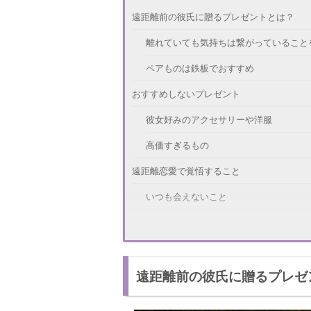
遠距離前の彼氏に贈るプレゼントとは？
離れていても気持ちは繋がっていること
ペアものは鉄板でおすすめ
おすすめしないプレゼント
彼女好みのアクセサリーや洋服
高価すぎるもの
遠距離恋愛で覚悟すること
いつも会えないこと
連絡が来なくても彼氏を信じる
支出が増える
遠距離前の彼氏に贈るプレゼ
遠距離前に不安にならないようにする方法
方法1 将来的な話をしておく