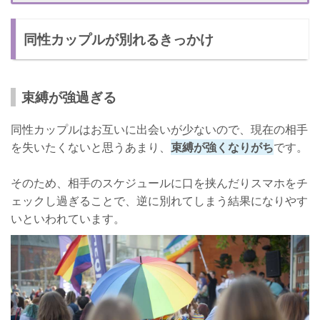
相手を信じて疑わないこと
同性カップルが別れるきっかけ
別れなくてはいけない理由の場合も…
結婚したくなったら別れるしかない
男性との恋愛に目覚めた
束縛が強過ぎる
同性カップルは乗り越える壁がたくさん！
同性カップルはお互いに出会いが少ないので、現在の相手
気持ちは変わるもの
を失いたくないと思うあまり、
束縛が強くなりがち
です。
そのため、相手のスケジュールに口を挟んだりスマホをチ
ェックし過ぎることで、逆に別れてしまう結果になりやす
いといわれています。