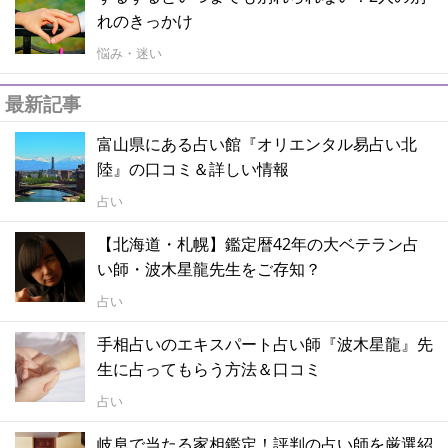
れのきっかけ
悩み・迷い
最新記事
富山県にある占い館『オリエンタル易占い北
陸』の口コミ＆詳しい情報
占い
【北海道・札幌】鑑定暦42年の大ベテラン占
い師・波木星龍先生をご存知？
占い
手相占いのエキスパート占い師『波木星龍』先
生に占ってもらう方法＆口コミ
占い
岐阜で当たる家相鑑定！評判の占い師を厳選紹