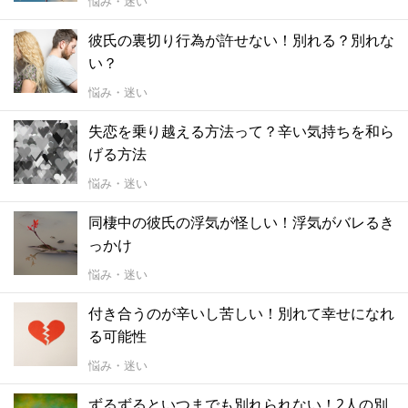
悩み・迷い
彼氏の裏切り行為が許せない！別れる？別れな
い？
悩み・迷い
失恋を乗り越える方法って？辛い気持ちを和ら
げる方法
悩み・迷い
同棲中の彼氏の浮気が怪しい！浮気がバレるき
っかけ
悩み・迷い
付き合うのが辛いし苦しい！別れて幸せになれ
る可能性
悩み・迷い
ずるずるといつまでも別れられない！2人の別