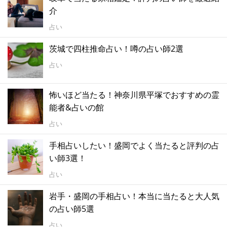
介
占い
茨城で四柱推命占い！噂の占い師2選
占い
怖いほど当たる！神奈川県平塚でおすすめの霊
能者&占いの館
占い
手相占いしたい！盛岡でよく当たると評判の占
い師3選！
占い
岩手・盛岡の手相占い！本当に当たると大人気
の占い師5選
占い