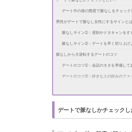
デート中の彼の態度で脈なしをチェック
男性がデートで脈なし女性にするサインと
脈なしサイン➀：遅刻やドタキャンをす
脈なしサイン➁：デートを早く切り上げ
脈なしから大逆転するデートのコツ
デートのコツ➀：会話のネタを準備して
デートのコツ➁：好きな人の好みのファ
好きな人とのデートの注意点
注意点➀：きちんとリアクションを取る
デートで脈なしかチェックし
注意点➁：笑顔でいることを心がける
脈なしでも諦めることない！