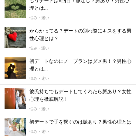
もうデートは6回目！脈なし？脈あり？男性心
理とは…
悩み・迷い
からかってる？デートの別れ際にキスをする男
性心理とは？
悩み・迷い
初デートなのにノープランはダメ男！？男性心
理とは…
悩み・迷い
彼氏持ちでもデートしてくれたら脈あり？女性
心理を徹底解説！
悩み・迷い
初デートで手を繋ぐのは脈あり？男性心理とは
悩み・迷い