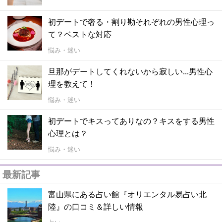
初デートで奢る・割り勘それぞれの男性心理っ
て？ベストな対応
悩み・迷い
旦那がデートしてくれないから寂しい...男性心
理を教えて！
悩み・迷い
初デートでキスってありなの？キスをする男性
心理とは？
悩み・迷い
最新記事
富山県にある占い館『オリエンタル易占い北
陸』の口コミ＆詳しい情報