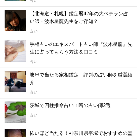
占い
【北海道・札幌】鑑定暦42年の大ベテラン占
い師・波木星龍先生をご存知？
占い
手相占いのエキスパート占い師『波木星龍』先
生に占ってもらう方法＆口コミ
占い
岐阜で当たる家相鑑定！評判の占い師を厳選紹
介
占い
茨城で四柱推命占い！噂の占い師2選
占い
怖いほど当たる！神奈川県平塚でおすすめの霊