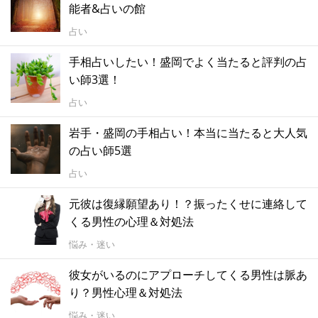
能者&占いの館
占い
手相占いしたい！盛岡でよく当たると評判の占
い師3選！
占い
岩手・盛岡の手相占い！本当に当たると大人気
の占い師5選
占い
元彼は復縁願望あり！？振ったくせに連絡して
くる男性の心理＆対処法
悩み・迷い
彼女がいるのにアプローチしてくる男性は脈あ
り？男性心理＆対処法
悩み・迷い