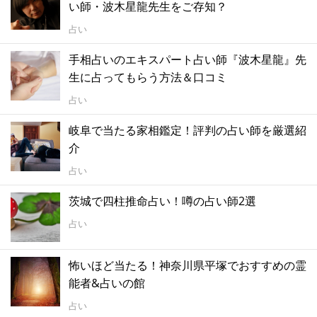
い師・波木星龍先生をご存知？
占い
手相占いのエキスパート占い師『波木星龍』先
生に占ってもらう方法＆口コミ
占い
岐阜で当たる家相鑑定！評判の占い師を厳選紹
介
占い
茨城で四柱推命占い！噂の占い師2選
占い
怖いほど当たる！神奈川県平塚でおすすめの霊
能者&占いの館
占い