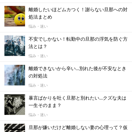
離婚したいほどムカつく！謝らない旦那への対
処法まとめ
悩み・迷い
不安でしかない！転勤中の旦那の浮気を防ぐ方
法とは？
悩み・迷い
離婚できないから辛い...別れた後が不安なとき
の対処法
悩み・迷い
暴言ばかりを吐く旦那と別れたい...クズな夫は
一生そのまま？
悩み・迷い
旦那が嫌いだけど離婚しない妻の心理って？仮