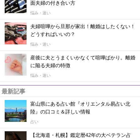
面夫婦の付き合い方
悩み・迷い
夫婦喧嘩から旦那が家出！離婚はしたくない！
どうすればいいの？
悩み・迷い
産後に夫とうまくいかなくて喧嘩ばかり。離婚
に陥る夫婦の特徴
悩み・迷い
最新記事
富山県にある占い館『オリエンタル易占い北
陸』の口コミ＆詳しい情報
占い
【北海道・札幌】鑑定暦42年の大ベテラン占