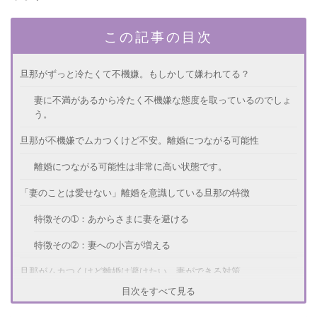
この記事の目次
旦那がずっと冷たくて不機嫌。もしかして嫌われてる？
妻に不満があるから冷たく不機嫌な態度を取っているのでしょ
う。
旦那が不機嫌でムカつくけど不安。離婚につながる可能性
離婚につながる可能性は非常に高い状態です。
「妻のことは愛せない」離婚を意識している旦那の特徴
特徴その➀：あからさまに妻を避ける
特徴その➁：妻への小言が増える
旦那がムカつくけど離婚は避けたい。妻ができる対策
目次をすべて見る
対策➀：旦那が帰りたくなる家庭をつくる