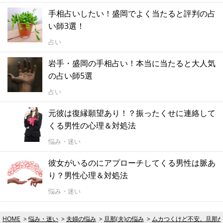
手相占いしたい！盛岡でよく当たると評判の占
い師3選！
占い
岩手・盛岡の手相占い！本当に当たると大人気
の占い師5選
占い
元彼は復縁願望あり！？振ったくせに連絡して
くる男性の心理＆対処法
悩み・迷い
彼女がいるのにアプローチしてくる男性は脈あ
り？男性心理＆対処法
悩み・迷い
HOME
悩み・迷い
夫婦の悩み
旦那(夫)の悩み
ムカつくけど不安。旦那