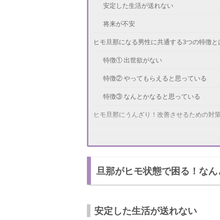
安定した生活が送れない
将来が不安
ヒモ旦那になる男性に共通する3つの特徴と
特徴① 出世欲がない
特徴② やってもらえると思っている
特徴③ なんとかなると思っている
ヒモ旦那にうんざり！改善させるための対
経済状況を伝える
指示をだす
旦那がヒモ状態で困る！なん
あなたの苦労を伝える
ヒモ旦那でも普通の旦那に戻すことは可能
危機感をもたせれば変われる
安定した生活が送れない