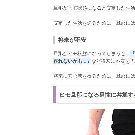
指示をだせば動ける
旦那がヒモ状態になると安定した生
離婚をちらつかせれば変われる
安定した生活を送るために、旦那に
離婚したほうが幸せになりやすいヒモ旦那
将来が不安
旦那がヒモ状態になってしまうと、
作れないかも…」
など将来に不安を抱
将来に安心感を得るために、旦那に
ヒモ旦那になる男性に共通す