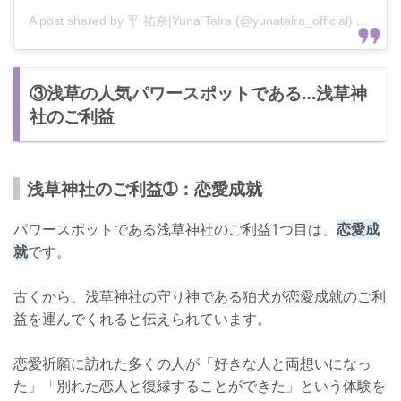
A post shared by 平 祐奈|Yuna Taira (@yunataira_official)
on
Aug 
③浅草の人気パワースポットである…浅草神
社のご利益
浅草神社のご利益➀：恋愛成就
パワースポットである浅草神社のご利益1つ目は、
恋愛成
就
です。
古くから、浅草神社の守り神である狛犬が恋愛成就のご利
益を運んでくれると伝えられています。
恋愛祈願に訪れた多くの人が「好きな人と両想いになっ
た」「別れた恋人と復縁することができた」という体験を