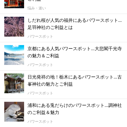
悩み・迷い
しだれ桜が人気の福井にあるパワースポット…
足羽神社のご利益とは
パワースポット
京都にある人気パワースポット…大悲閣千光寺
の魅力＆ご利益
パワースポット
日光発祥の地！栃木にあるパワースポット…古
峯神社の魅力とご利益
パワースポット
浦和にある兎だらけのパワースポット…調神社
のご利益＆魅力
パワースポット