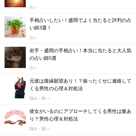
占い
手相占いしたい！盛岡でよく当たると評判の占
い師3選！
占い
岩手・盛岡の手相占い！本当に当たると大人気
の占い師5選
占い
元彼は復縁願望あり！？振ったくせに連絡して
くる男性の心理＆対処法
悩み・迷い
彼女がいるのにアプローチしてくる男性は脈あ
り？男性心理＆対処法
悩み・迷い