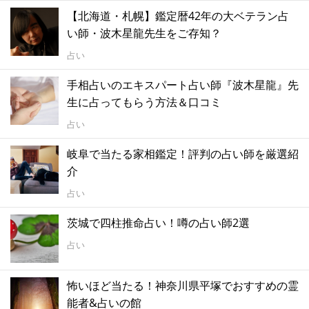
【北海道・札幌】鑑定暦42年の大ベテラン占
い師・波木星龍先生をご存知？
占い
手相占いのエキスパート占い師『波木星龍』先
生に占ってもらう方法＆口コミ
占い
岐阜で当たる家相鑑定！評判の占い師を厳選紹
介
占い
茨城で四柱推命占い！噂の占い師2選
占い
怖いほど当たる！神奈川県平塚でおすすめの霊
能者&占いの館