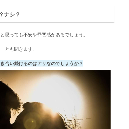
？ナシ？
不倫をされる可能性が高い
れる可能性が高い
いと思っても不安や罪悪感があるでしょう。
続けること
い」とも聞きます。
い
付き合い続けるのはアリなのでしょうか？
悔しない決断をしよう！