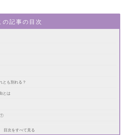
この記事の目次
れとも別れる？
由とは
①
②
目次をすべて見る