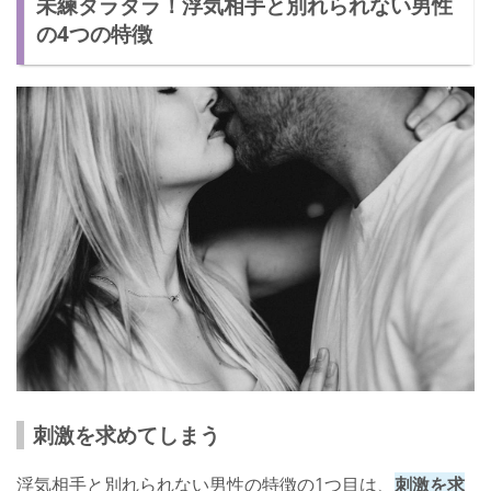
未練タラタラ！浮気相手と別れられない男性
関係を続けていくなら別れることも考えているときちんと伝え
る
の4つの特徴
二度と浮気するな！旦那への厳しい制裁方法
刺激を求めてしまう
浮気相手と別れられない男性の特徴の1つ目は、
刺激を求