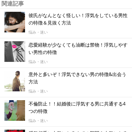
関連記事
彼氏がなんとなく怪しい！浮気をしている男性
の特徴＆見抜く方法
悩み・迷い
恋愛経験が少なくても油断は禁物！浮気しやす
い男性の特徴
悩み・迷い
意外と多いぞ！浮気できない男の特徴&出会う
方法
悩み・迷い
不倫防止！！結婚後に浮気する男に共通する4
つの特徴
悩み・迷い