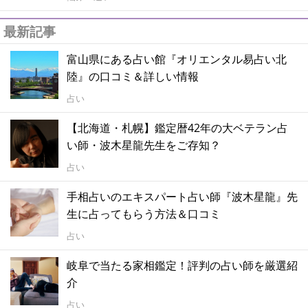
最新記事
富山県にある占い館『オリエンタル易占い北
陸』の口コミ＆詳しい情報
占い
【北海道・札幌】鑑定暦42年の大ベテラン占
い師・波木星龍先生をご存知？
占い
手相占いのエキスパート占い師『波木星龍』先
生に占ってもらう方法＆口コミ
占い
岐阜で当たる家相鑑定！評判の占い師を厳選紹
介
占い