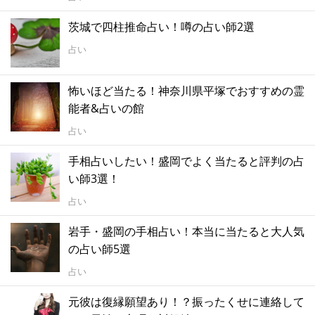
茨城で四柱推命占い！噂の占い師2選
占い
怖いほど当たる！神奈川県平塚でおすすめの霊
能者&占いの館
占い
手相占いしたい！盛岡でよく当たると評判の占
い師3選！
占い
岩手・盛岡の手相占い！本当に当たると大人気
の占い師5選
占い
元彼は復縁願望あり！？振ったくせに連絡して