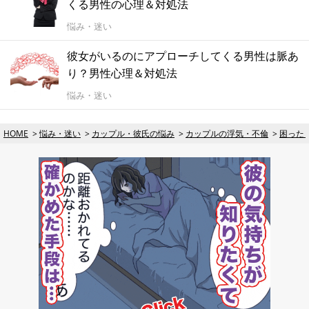
くる男性の心理＆対処法
悩み・迷い
彼女がいるのにアプローチしてくる男性は脈あ
り？男性心理＆対処法
悩み・迷い
HOME
悩み・迷い
カップル・彼氏の悩み
カップルの浮気・不倫
困った