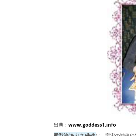
出典：
www.goddess1.info
愛梨沙(ありさ)先生
は、宇宙の神秘や