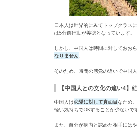
日本人は世界的にみてトップクラス
は5分前行動が美徳となっています。
しかし、中国人は時間に対しておお
なりません
。
そのため、時間の感覚の違いで中国
【中国人との文化の違い4】
中国人は
恋愛に対して真面目
なため
軽い気持ちでOKすることが少ないで
また、自分が身内と認めた相手には