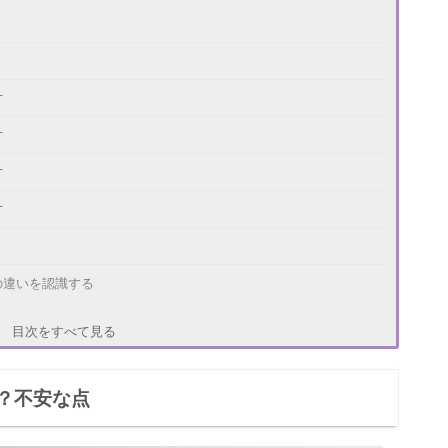
方
方
方
方
の違いを認識する
的な発言はしないようにする
目次をすべて見る
がいのことを支えあうようにする
？不安な点