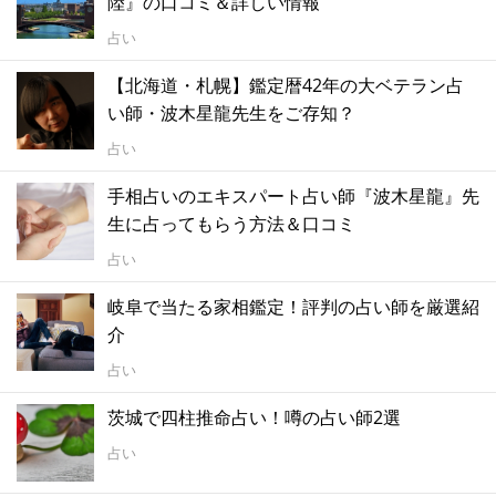
陸』の口コミ＆詳しい情報
占い
【北海道・札幌】鑑定暦42年の大ベテラン占
い師・波木星龍先生をご存知？
占い
手相占いのエキスパート占い師『波木星龍』先
生に占ってもらう方法＆口コミ
占い
岐阜で当たる家相鑑定！評判の占い師を厳選紹
介
占い
茨城で四柱推命占い！噂の占い師2選
占い