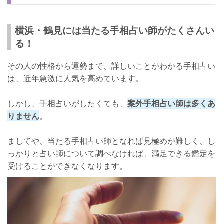
店：池田成穫先生】
池田成穫先生について
横浜・鶴見には当たる手相占い師がたくさんい
る！
口コミ
店舗詳細
その人の性格から運勢まで、詳しいことがわかる手相占い
は、近年急激に人気を高めています。
横浜・鶴見で当たると噂の手相占い師【魔女の家：Celina(セリー
ナ)先生】
しかし、手相占いがしたくても、
案外手相占い師は多くあ
Celina先生について
りません
。
口コミ
ましてや、当たる手相占い師となれば見極めが難しく、し
店舗詳細
っかりと占い師について調べなければ、満足できる鑑定を
受けることができなくなります。
横浜・鶴見の手相占いはよく当たる！あなたの悩みも相談してみよ
う