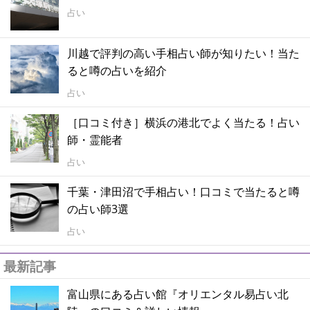
占い
川越で評判の高い手相占い師が知りたい！当た
ると噂の占いを紹介
占い
［口コミ付き］横浜の港北でよく当たる！占い
師・霊能者
占い
千葉・津田沼で手相占い！口コミで当たると噂
の占い師3選
占い
最新記事
富山県にある占い館『オリエンタル易占い北