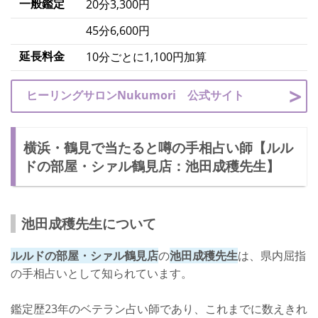
一般鑑定
20分3,300円
45分6,600円
延長料金
10分ごとに1,100円加算
ヒーリングサロンNukumori 公式サイト
横浜・鶴見で当たると噂の手相占い師【ルル
ドの部屋・シァル鶴見店：池田成穫先生】
池田成穫先生について
ルルドの部屋・シァル鶴見店
の
池田成穫先生
は、県内屈指
の手相占いとして知られています。
鑑定歴23年のベテラン占い師であり、これまでに数えきれ