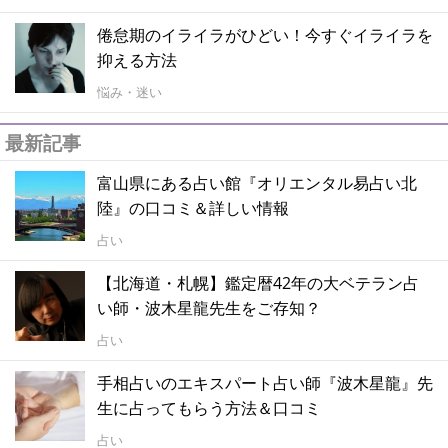
倦怠期のイライラがひどい！今すぐイライラを
抑える方法
悩み・迷い
最新記事
富山県にある占い館『オリエンタル易占い北
陸』の口コミ＆詳しい情報
占い
【北海道・札幌】鑑定暦42年の大ベテラン占
い師・波木星龍先生をご存知？
占い
手相占いのエキスパート占い師『波木星龍』先
生に占ってもらう方法＆口コミ
占い