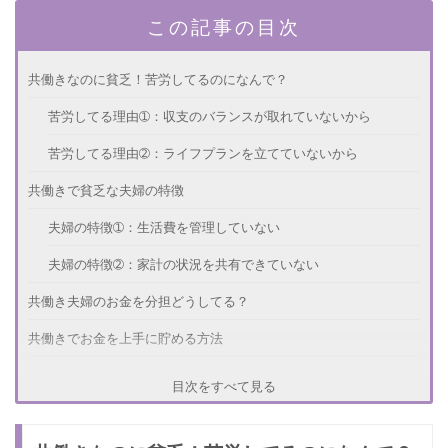
この記事の目次
共働きなのに貧乏！苦労してるのになんで？
苦労してる理由➀：収支のバランスが取れていないから
苦労してる理由➁：ライフプランを立てていないから
共働きで貧乏な夫婦の特徴
夫婦の特徴➀：生活費を管理していない
夫婦の特徴➁：家計の状況を共有できていない
共働き夫婦のお金を分担どうしてる？
共働きでお金を上手に貯める方法
方法その➀：夫婦で共有口座を作る
目次をすべて見る
方法その➁：お互いの収支について話し合う機会を持つ