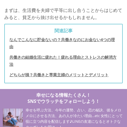
まずは、生活費を夫婦で平等に出し合うことからはじめて
みると、貧乏から抜け出せるかもしれません。
関連記事
なんでこんなに貯金ないの？共働きなのにお金ない4つの理
由
共働きの結婚生活に疲れた！疲れる理由とストレスの解消方
法
どちらが損？共働きと専業主婦のメリットとデメリット
幸せになる情報たくさん！
SNSでウラッテをフォローしよう！
幸せを呼ぶ方法、今年の運勢、占い、恋の秘訣、彼をメロ
メロにさせる方法、あの人が冷たい理由…etc 女性にとって
役に立つ内容を配信します♪LINEの友達になるとオトクな
クーポンもお届けっ！