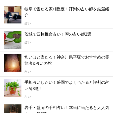
岐阜で当たる家相鑑定！評判の占い師を厳選紹
介
占い
茨城で四柱推命占い！噂の占い師2選
占い
怖いほど当たる！神奈川県平塚でおすすめの霊
能者&占いの館
占い
手相占いしたい！盛岡でよく当たると評判の占
い師3選！
占い
岩手・盛岡の手相占い！本当に当たると大人気