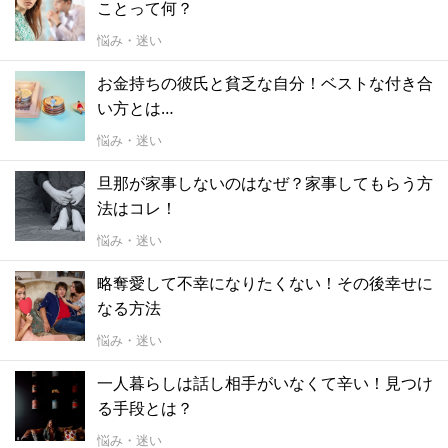
ことって何？
悩み・迷い
お金持ちの彼氏と貧乏な自分！ベストな付き合
い方とは…
悩み・迷い
旦那が家事しないのはなぜ？家事してもらう方
法はコレ！
悩み・迷い
略奪愛して不幸になりたくない！その後幸せに
なる方法
悩み・迷い
一人暮らしは話し相手がいなくて辛い！見つけ
る手段とは？
悩み・迷い