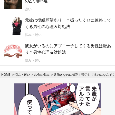
の占い師5選
占い
元彼は復縁願望あり！？振ったくせに連絡して
くる男性の心理＆対処法
悩み・迷い
彼女がいるのにアプローチしてくる男性は脈あ
り？男性心理＆対処法
悩み・迷い
HOME
悩み・迷い
お金の悩み
共働きなのに貧乏！苦労してるのになんで