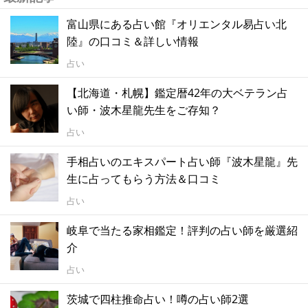
富山県にある占い館『オリエンタル易占い北
陸』の口コミ＆詳しい情報
占い
【北海道・札幌】鑑定暦42年の大ベテラン占
い師・波木星龍先生をご存知？
占い
手相占いのエキスパート占い師『波木星龍』先
生に占ってもらう方法＆口コミ
占い
岐阜で当たる家相鑑定！評判の占い師を厳選紹
介
占い
茨城で四柱推命占い！噂の占い師2選