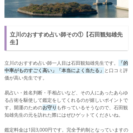
立川のおすすめ占い師その①【石田観知雄先
生】
立川のおすすめ占い師一人目は石田観知雄先生です。
「的
中率がものすごく高い」「本当によく当たる」
と口コミ評
価が高い先生です。
易占い・姓名判断・手相占いなど、その人にあったあらゆ
る占術を駆使して鑑定をしてくれるのが嬉しいポイントで
す。開運のための
お守り
も作っているそうなので、石田観
知雄先生の元を訪れた際にはぜひゲットてくださいね。
鑑定料金は1回3,000円です。完全予約制となっていますの