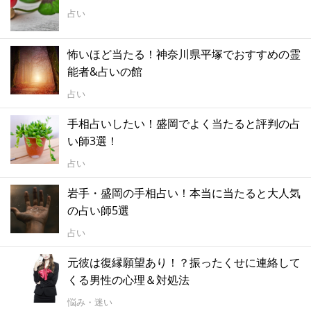
占い
怖いほど当たる！神奈川県平塚でおすすめの霊
能者&占いの館
占い
手相占いしたい！盛岡でよく当たると評判の占
い師3選！
占い
岩手・盛岡の手相占い！本当に当たると大人気
の占い師5選
占い
元彼は復縁願望あり！？振ったくせに連絡して
くる男性の心理＆対処法
悩み・迷い