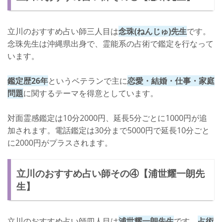
立川のおすすめ占い師三人目は
念珠(ねんじゅ)先生
です。
念珠先生は沖縄県出身で、霊能系の占術で鑑定を行なって
います。
鑑定歴26年
というベテランで主に
恋愛・結婚・仕事・家庭
問題
に関するテーマを得意としています。
対面霊感鑑定は10分2000円、延長5分ごとに1000円が追
加されます。電話鑑定は30分まで5000円で延長10分ごと
に2000円がプラスされます。
立川のおすすめ占い師その④【浦世耀一朗先
生】
立川のおすすめ占い師四人目は
浦世耀一朗先生
です。
占術