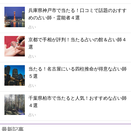
兵庫県神戸市で当たる！口コミで話題のおすす
めの占い師・霊能者４選
占い
京都で手相が評判！当たる占いの館＆占い師４
選
占い
当たる！名古屋にいる四柱推命が得意な占い師
５選
占い
千葉県柏市で当たると人気！おすすめな占い師
４選
占い
最新記事