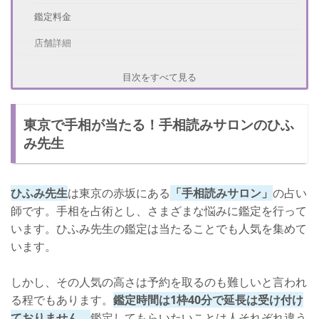
鑑定料金
店舗詳細
東京で手相が当たる！街頭鑑定の栗原すみ子先生
目次をすべて見る
体験談
東京で手相が当たる！手相読みサロンのひふ
鑑定料金
み先生
店舗詳細
東京で手相が当たる！池袋占い館バランガンのふぇありー・るぅえ
先生
ひふみ先生
は東京の赤坂にある
「手相読みサロン」
の占い
師です。手相を占術とし、さまざまな悩みに鑑定を行って
体験談
います。ひふみ先生の鑑定は当たることでも人気を集めて
鑑定料金
います。
店舗詳細
しかし、その人気の高さは予約を取るのも難しいと言われ
さいごに
る程でもあります。
鑑定時間は1枠40分で延長は受け付け
ておりません。
鑑定してもらいたいことは人それぞれ違う