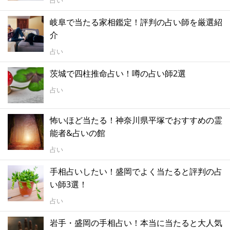
岐阜で当たる家相鑑定！評判の占い師を厳選紹
介
占い
茨城で四柱推命占い！噂の占い師2選
占い
怖いほど当たる！神奈川県平塚でおすすめの霊
能者&占いの館
占い
手相占いしたい！盛岡でよく当たると評判の占
い師3選！
占い
岩手・盛岡の手相占い！本当に当たると大人気