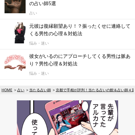
の占い師5選
占い
元彼は復縁願望あり！？振ったくせに連絡して
くる男性の心理＆対処法
悩み・迷い
彼女がいるのにアプローチしてくる男性は脈あ
り？男性心理＆対処法
悩み・迷い
HOME
占い
当たる占い師
京都で手相が評判！当たる占いの館＆占い師４