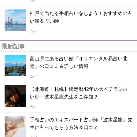
神戸で当たる手相占いをしよう！おすすめの占
い館＆占い師
占い
最新記事
富山県にある占い館『オリエンタル易占い北
陸』の口コミ＆詳しい情報
占い
【北海道・札幌】鑑定暦42年の大ベテラン占
い師・波木星龍先生をご存知？
占い
手相占いのエキスパート占い師『波木星龍』先
生に占ってもらう方法＆口コミ
占い