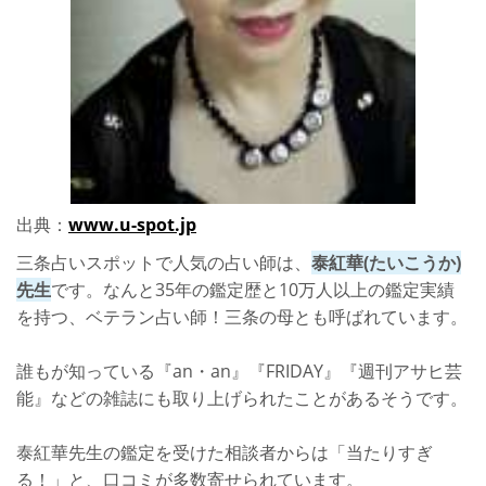
出典：
www.u-spot.jp
三条占いスポットで人気の占い師は、
泰紅華(たいこうか)
先生
です。なんと35年の鑑定歴と10万人以上の鑑定実績
を持つ、ベテラン占い師！三条の母とも呼ばれています。
誰もが知っている『an・an』『FRIDAY』『週刊アサヒ芸
能』などの雑誌にも取り上げられたことがあるそうです。
泰紅華先生の鑑定を受けた相談者からは「当たりすぎ
る！」と、口コミが多数寄せられています。