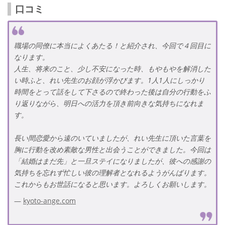
口コミ
職場の同僚に本当によくあたる！と紹介され、今回で４回目に
なります。
人生、将来のこと、少し不安になった時、もやもやを解消した
い時ふと、れい先生のお顔が浮かびます。1人1人にしっかり
時間をとって話をして下さるので終わった後は自分の行動をふ
り返りながら、明日への活力を頂き前向きな気持ちになれま
す。
長い間恋愛から遠のいていましたが、れい先生に頂いた言葉を
胸に行動を改め素敵な男性と出会うことができました。今回は
「結婚はまだ先」と一旦ステイになりましたが、彼への感謝の
気持ちを忘れず忙しい彼の理解者となれるようがんばります。
これからもお世話になると思います。よろしくお願いします。
kyoto-ange.com