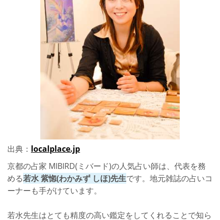
出典：
localplace.jp
京都の占家 MIBIRD(ミバード)の人気占い師は、代表を務
める
若水 紫惚(わかみず しほ)先生
です。地元雑誌の占いコ
ーナーも手がけています。
若水先生はとても精度の高い鑑定をしてくれることで知ら