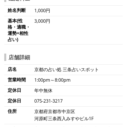
姓名判断
1,000円
基本(性
3,000円
格・適職・
運勢+相性
占い)
店舗詳細
店名
京都の占い処 三条占いスポット
営業時間
1:00pm～8:00pm
定休日
年中無休
定休日
075-231-3217
住所
京都府京都市中京区
河原町三条西入みすやビル1F