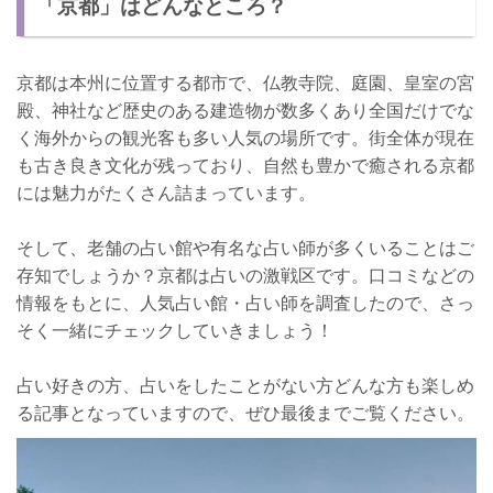
「京都」はどんなところ？
店舗詳細
京都でおすすめの占い館：京都の魔法使いの家 TOMITA
京都は本州に位置する都市で、仏教寺院、庭園、皇室の宮
当たる！人気占い師：綾小路ひみこ先生
殿、神社など歴史のある建造物が数多くあり全国だけでな
口コミ
く海外からの観光客も多い人気の場所です。街全体が現在
も古き良き文化が残っており、自然も豊かで癒される京都
鑑定料金
には魅力がたくさん詰まっています。
店舗詳細
そして、老舗の占い館や有名な占い師が多くいることはご
京都でおすすめの占い館：京都の占い処 三条占いスポット
存知でしょうか？京都は占いの激戦区です。口コミなどの
当たる！人気占い師：泰紅華(たいこうか)先生
情報をもとに、人気占い館・占い師を調査したので、さっ
口コミ
そく一緒にチェックしていきましょう！
鑑定料金
占い好きの方、占いをしたことがない方どんな方も楽しめ
店舗詳細
る記事となっていますので、ぜひ最後までご覧ください。
京都でおすすめの占い館：占い処 Key&Door
当たる！人気占い師：HAMA(ハマ)先生