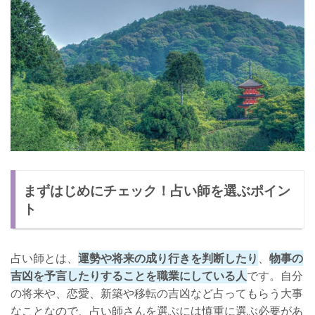
口コミ
鑑定料金
店舗詳細
京都でおすすめの占い館：京都占いサロン 蓮
当たる！人気占い師：きたおおじ蓮(れん)先生
口コミ
鑑定料金
まずはじめにチェック！占い師を選ぶポイン
ト
店舗詳細
京都でおすすめの占い館：銀月堂
占い師とは、
運勢や将来の成り行きを判断したり
、
物事の
当たる！人気占い師：植野 銀月(うえの ぎんつき)先生
吉凶を予言したりすることを職業にしている人
です。自分
口コミ
の将来や、恋愛、新築や移転の吉凶など占ってもらう大事
なことなので、占い師さんを選ぶには慎重に選ぶ必要があ
鑑定料金