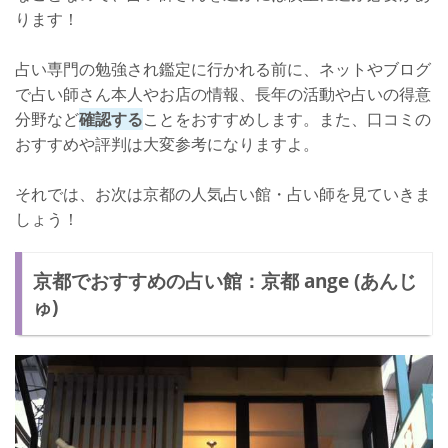
ります！
店舗詳細
占い専門の勉強され鑑定に行かれる前に、ネットやブログ
京都でおすすめの占い館：千里眼
で占い師さん本人やお店の情報、長年の活動や占いの得意
当たる！人気占い師：紅蘭(こうらん)先生
分野など
確認する
ことをおすすめします。また、口コミの
口コミ
おすすめや評判は大変参考になりますよ。
鑑定料金
それでは、お次は京都の人気占い館・占い師を見ていきま
店舗詳細
しょう！
京都でおすすめの占い館：易学あや
京都でおすすめの占い館：京都 ange (あんじ
当たる！人気占い師：あや先生
ゅ)
口コミ
鑑定料金
店舗詳細
京都でおすすめの占い処：京都 占いバー「月」