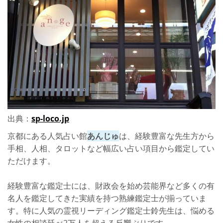
当たる！人気占い師：勝村 百観(かつむら ひゃっかん)先生
口コミ
鑑定料金
店舗詳細
京都でおすすめの占い師：YU-JIRO先生
鑑定料金
出典：
sp-loco.jp
詳細
京都にある人気占い館
あんじゅ
は、経験豊富な先生方から
【おまけ】1,000円〜！京都で安いのに当たる占い館：京の占い 未
手相、人相、タロットなど幅広い占い項目から鑑定してい
来占い
ただけます。
当たる！人気占い師：朱里 泰怜先生
経験豊富な鑑定士には、財政会を始め芸能界など多くの有
口コミ
名人を鑑定してきた実績を持つ熟練鑑定士が揃っていま
鑑定料金
す。特に人気の霊視リーディング鑑定士鈴先生は、悩める
女性の相談延べ2万人を超える反響ぶりです。