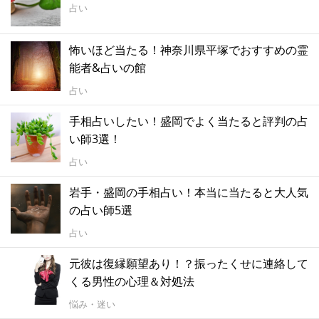
占い
怖いほど当たる！神奈川県平塚でおすすめの霊
能者&占いの館
占い
手相占いしたい！盛岡でよく当たると評判の占
い師3選！
占い
岩手・盛岡の手相占い！本当に当たると大人気
の占い師5選
占い
元彼は復縁願望あり！？振ったくせに連絡して
くる男性の心理＆対処法
悩み・迷い