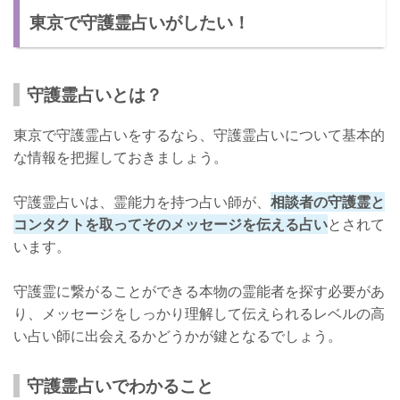
東京で守護霊占いがしたい！
口コミ
鑑定料金
店舗情報
守護霊占いとは？
東京で当たる守護霊占い【The Thirteenth Moon：Ma'at先生】
東京で守護霊占いをするなら、守護霊占いについて基本的
Ma'at先生について
な情報を把握しておきましょう。
口コミ
守護霊占いは、霊能力を持つ占い師が、
相談者の守護霊と
鑑定料金
コンタクトを取ってそのメッセージを伝える占い
とされて
います。
店舗情報
東京で当たる守護霊占いをするポイント
守護霊に繋がることができる本物の霊能者を探す必要があ
り、メッセージをしっかり理解して伝えられるレベルの高
本物の霊能者を探そう
い占い師に出会えるかどうかが鍵となるでしょう。
守護霊占いでスピリチュアルを感じよう
守護霊占いでわかること