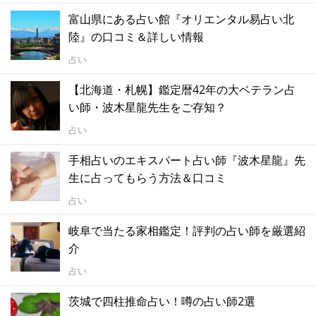
富山県にある占い館『オリエンタル易占い北
陸』の口コミ＆詳しい情報
占い
【北海道・札幌】鑑定暦42年の大ベテラン占
い師・波木星龍先生をご存知？
占い
手相占いのエキスパート占い師『波木星龍』先
生に占ってもらう方法＆口コミ
占い
岐阜で当たる家相鑑定！評判の占い師を厳選紹
介
占い
茨城で四柱推命占い！噂の占い師2選