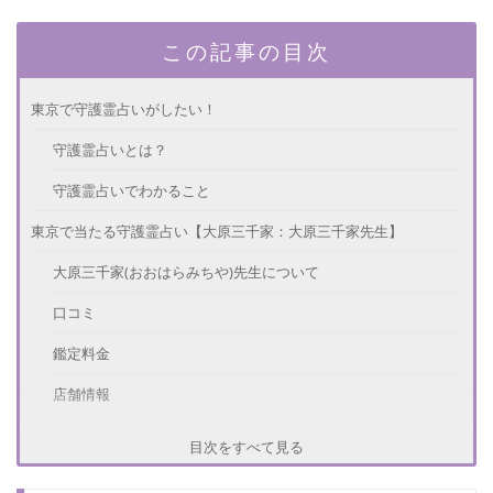
この記事の目次
東京で守護霊占いがしたい！
守護霊占いとは？
守護霊占いでわかること
東京で当たる守護霊占い【大原三千家：大原三千家先生】
大原三千家(おおはらみちや)先生について
口コミ
鑑定料金
店舗情報
東京で当たる守護霊占い【暁玲華：暁玲華先生】
目次をすべて見る
暁玲華(あかつきれいか)先生について