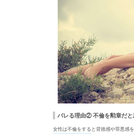
バレる理由② 不倫を勲章だ
女性は不倫をすると背徳感や罪悪感