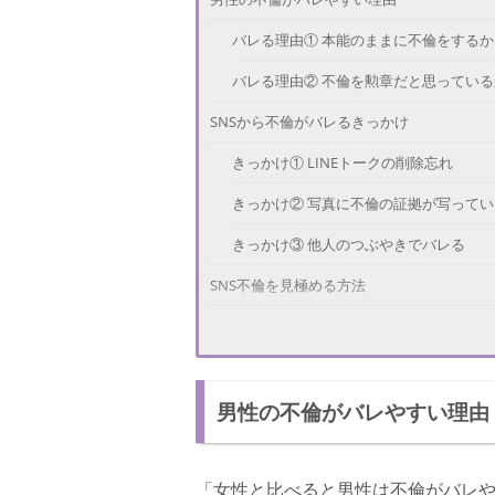
バレる理由① 本能のままに不倫をするか
バレる理由② 不倫を勲章だと思っている
SNSから不倫がバレるきっかけ
きっかけ① LINEトークの削除忘れ
きっかけ② 写真に不倫の証拠が写ってい
きっかけ③ 他人のつぶやきでバレる
SNS不倫を見極める方法
方法① 複数のアカウントを持っている
方法② パートナーに友達申請をする
男性の不倫がバレやすい理由
SNSから不倫の証拠が見つからないときは？
一旦SNSから離れる
「女性と比べると男性は不倫がバレ
旦那の不倫を突き止めた女性の体験談