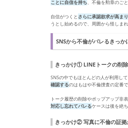
ことに自信を持ち
、不倫を勲章のご
自信がつくと
さらに承認欲求が高ま
うとし始めるので、周囲から怪しま
SNSから不倫がバレるきっか
きっかけ① LINEトークの削
SNSの中でもほとんどの人が利用して
確認する
のはもはや不倫捜査の定番
トーク履歴の削除やポップアップ非
対応し忘れてバレる
ケースは後を絶
きっかけ② 写真に不倫の証