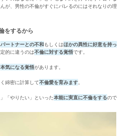
せんが、男性の不倫がすぐにバレるのにはそれなりの理
不倫をするから
、
パートナーとの不和
もしくは
ほかの異性に好意を持っ
決定的に違うのは
不倫に対する覚悟
です。
、
本気になる覚悟
があります。
とく綿密に計算して
不倫愛を育みます
。
い」「やりたい」といった
本能に実直に不倫をする
ので