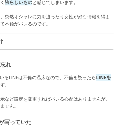
とく
誇らしいもの
と感じてしまいます。
り
、突然オシャレに気を遣ったり女性が好む情報を得よ
れて不倫がバレるのです。
け
除忘れ
いるLINEは不倫の温床なので、不倫を疑ったら
LINEを
です。
表示など設定を変更すればバレる心配はありませんが、
ちません。
拠が写っていた