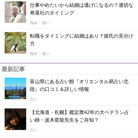
仕事やめたいから結婚は逃げになるの？適切な
寿退社のタイミング
悩み・迷い
転職をタイミングに結婚はあり？彼氏の見分け
方
悩み・迷い
最新記事
富山県にある占い館『オリエンタル易占い北
陸』の口コミ＆詳しい情報
占い
【北海道・札幌】鑑定暦42年の大ベテラン占
い師・波木星龍先生をご存知？
占い