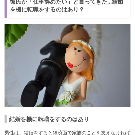
彼氏が「仕事辞めたい」と言ってきた...結婚
否定しない
を機に転職をするのはあり？
意見を言う
既婚女性に聞いた！「結婚を機に仕事を辞めたい」と言われたとき
の行動
男性が「仕事辞めたい」という理由と彼女の対処法まとめ
結婚を機に転職をするのはあり
男性は、結婚をすると経済面で家族のことを支えなければ