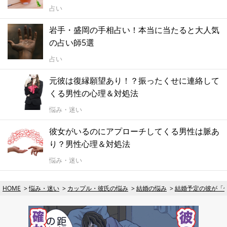
占い
岩手・盛岡の手相占い！本当に当たると大人気
の占い師5選
占い
元彼は復縁願望あり！？振ったくせに連絡して
くる男性の心理＆対処法
悩み・迷い
彼女がいるのにアプローチしてくる男性は脈あ
り？男性心理＆対処法
悩み・迷い
HOME
悩み・迷い
カップル・彼氏の悩み
結婚の悩み
結婚予定の彼が「仕