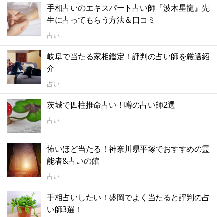
手相占いのエキスパート占い師『波木星龍』先
生に占ってもらう方法＆口コミ
占い
岐阜で当たる家相鑑定！評判の占い師を厳選紹
介
占い
茨城で四柱推命占い！噂の占い師2選
占い
怖いほど当たる！神奈川県平塚でおすすめの霊
能者&占いの館
占い
手相占いしたい！盛岡でよく当たると評判の占
い師3選！