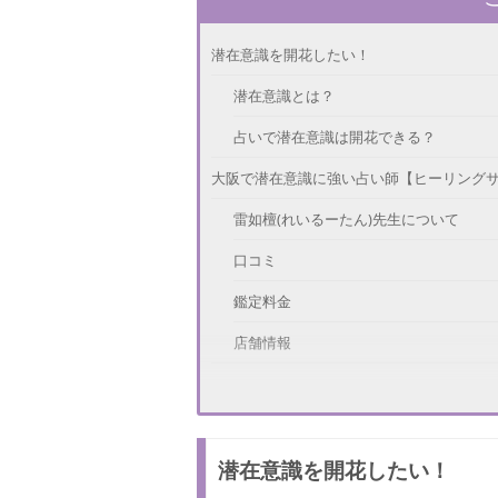
潜在意識を開花したい！
潜在意識とは？
占いで潜在意識は開花できる？
大阪で潜在意識に強い占い師【ヒーリングサ
雷如檀(れいるーたん)先生について
口コミ
鑑定料金
店舗情報
大阪で噂の潜在意識に強い占い師【占い処
龍先生について
潜在意識を開花したい！
口コミ