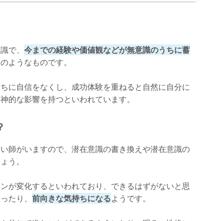
館キセキ：来島未侑先生】
意識で、
今までの経験や価値観などが無意識のうちに蓄
タのようなものです。
うちに自信をなくし、成功体験を重ねると自然に自分に
精神的な影響を持つといわれています。
？
占い師がいますので、潜在意識の書き換えや潜在意識の
しょう。
ろう
ーンが変化するといわれており、できるはずがないと思
なったり、
前向きな気持ちになる
ようです。