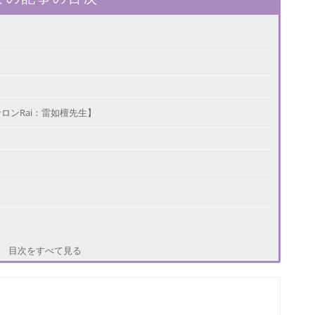
ロンRai：雷如檀先生】
稲荷山開運本舗：龍先生】
目次をすべて見る