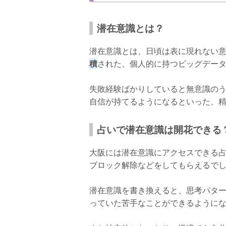
鑑定料金
店舗情報
潜在意識とは？
大阪で噂の潜在意識に強い占い師【占いの
潜在意識とは、日頃は表に現れない
来島未侑(みゅー)先生について
積
された、個人的に持つビッグデー
口コミ
失敗経験ばかりしていると無意識の
鑑定料金
自信が持てるようになるといった、
店舗情報
占いで潜在意識は開花できる
大阪で潜在意識を開花させよう
大阪には潜在意識にアクセスできる
潜在意識を書き換えるコツ
ブロック解除などをしてもらえるで
潜在意識を開花させてよりよい人生を送
潜在意識を書き換えると、思考パタ
っていた苦手なことができるように