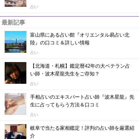
占い
最新記事
富山県にある占い館『オリエンタル易占い北
陸』の口コミ＆詳しい情報
占い
【北海道・札幌】鑑定暦42年の大ベテラン占
い師・波木星龍先生をご存知？
占い
手相占いのエキスパート占い師『波木星龍』先
生に占ってもらう方法＆口コミ
占い
岐阜で当たる家相鑑定！評判の占い師を厳選紹
介