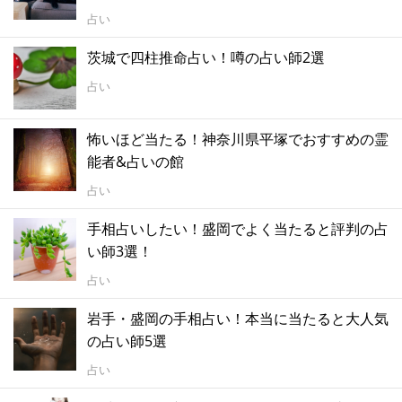
占い
茨城で四柱推命占い！噂の占い師2選
占い
怖いほど当たる！神奈川県平塚でおすすめの霊
能者&占いの館
占い
手相占いしたい！盛岡でよく当たると評判の占
い師3選！
占い
岩手・盛岡の手相占い！本当に当たると大人気
の占い師5選
占い