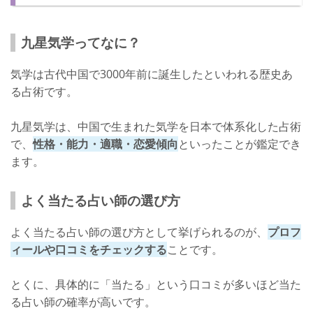
口コミ
鑑定料金
九星気学ってなに？
店舗詳細
気学は古代中国で3000年前に誕生したといわれる歴史あ
東京で九星気学の鑑定がよく当たる占い師【原宿占い館塔里木：ア
る占術です。
グニ先生】
九星気学は、中国で生まれた気学を日本で体系化した占術
アグニ先生について
で、
性格・能力・適職・恋愛傾向
といったことが鑑定でき
口コミ
ます。
鑑定料金
よく当たる占い師の選び方
店舗詳細
よく当たる占い師の選び方として挙げられるのが、
プロフ
東京で当たる九星気学の鑑定をしよう！
ィールや口コミをチェックする
ことです。
とくに、具体的に「当たる」という口コミが多いほど当た
る占い師の確率が高いです。