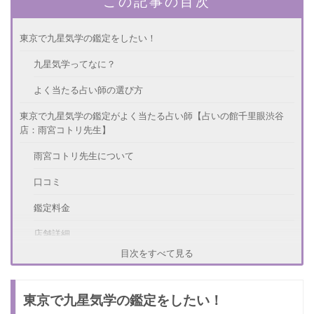
この記事の目次
東京で九星気学の鑑定をしたい！
九星気学ってなに？
よく当たる占い師の選び方
東京で九星気学の鑑定がよく当たる占い師【占いの館千里眼渋谷
店：雨宮コトリ先生】
雨宮コトリ先生について
口コミ
鑑定料金
店舗詳細
目次をすべて見る
東京で九星気学の鑑定がよく当たる占い師【銀座占い館バランガ
ン：彩乃先生】
東京で九星気学の鑑定をしたい！
彩乃先生について