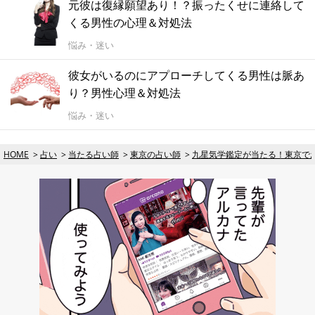
元彼は復縁願望あり！？振ったくせに連絡して
くる男性の心理＆対処法
悩み・迷い
彼女がいるのにアプローチしてくる男性は脈あ
り？男性心理＆対処法
悩み・迷い
HOME
占い
当たる占い師
東京の占い師
九星気学鑑定が当たる！東京で