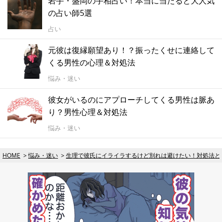
岩手・盛岡の手相占い！本当に当たると大人気
の占い師5選
占い
元彼は復縁願望あり！？振ったくせに連絡して
くる男性の心理＆対処法
悩み・迷い
彼女がいるのにアプローチしてくる男性は脈あ
り？男性心理＆対処法
悩み・迷い
HOME
悩み・迷い
生理で彼氏にイライラするけど別れは避けたい！対処法と