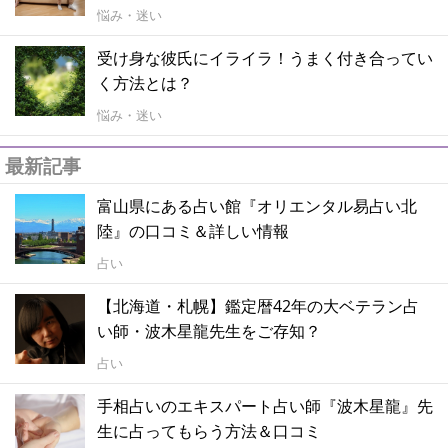
悩み・迷い
受け身な彼氏にイライラ！うまく付き合ってい
く方法とは？
悩み・迷い
最新記事
富山県にある占い館『オリエンタル易占い北
陸』の口コミ＆詳しい情報
占い
【北海道・札幌】鑑定暦42年の大ベテラン占
い師・波木星龍先生をご存知？
占い
手相占いのエキスパート占い師『波木星龍』先
生に占ってもらう方法＆口コミ