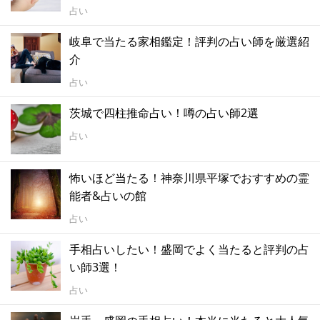
占い
岐阜で当たる家相鑑定！評判の占い師を厳選紹
介
占い
茨城で四柱推命占い！噂の占い師2選
占い
怖いほど当たる！神奈川県平塚でおすすめの霊
能者&占いの館
占い
手相占いしたい！盛岡でよく当たると評判の占
い師3選！
占い