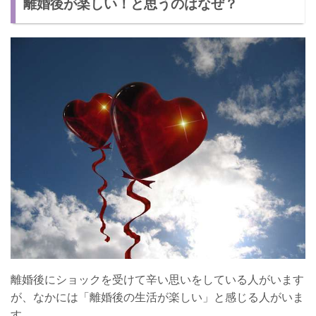
離婚後が楽しい！と思うのはなぜ？
【前向きに生きる方法3】気分転換をする
離婚後に素敵な人を引き寄せる方法
ポジティブに行動する
積極的に出会いを見つける
新たな人生を歩もう！
離婚後にショックを受けて辛い思いをしている人がいます
が、なかには「離婚後の生活が楽しい」と感じる人がいま
す。