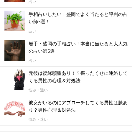
占い
手相占いしたい！盛岡でよく当たると評判の占
い師3選！
占い
岩手・盛岡の手相占い！本当に当たると大人気
の占い師5選
占い
元彼は復縁願望あり！？振ったくせに連絡して
くる男性の心理＆対処法
悩み・迷い
彼女がいるのにアプローチしてくる男性は脈あ
り？男性心理＆対処法
悩み・迷い