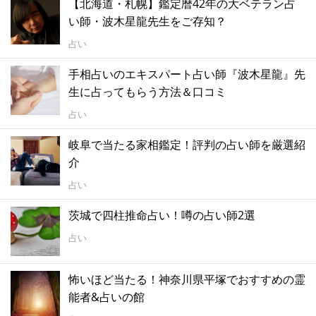
【北海道・札幌】鑑定暦42年の大ベテラン占
い師・波木星龍先生をご存知？
占い
手相占いのエキスパート占い師『波木星龍』先
生に占ってもらう方法＆口コミ
占い
岐阜で当たる家相鑑定！評判の占い師を厳選紹
介
占い
茨城で四柱推命占い！噂の占い師2選
占い
怖いほど当たる！神奈川県平塚でおすすめの霊
能者&占いの館