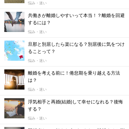
悩み・迷い
共働きが離婚しやすいって本当！？離婚を回避
するには？
悩み・迷い
旦那と別居したら楽になる？別居後に気をつけ
ることって？
悩み・迷い
離婚を考える前に！倦怠期を乗り越える方法
は？
悩み・迷い
浮気相手と再婚(結婚)して幸せになれる？後悔
する？
悩み・迷い