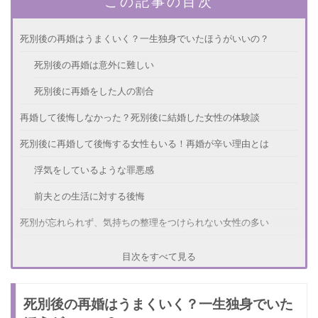
この記事の目次
死別後の再婚はうまくいく？一生独身でいたほうがいいの？
死別後の再婚は意外に難しい
死別後に再婚をした人の割合
再婚して後悔しなかった？死別後に結婚した女性の体験談
死別後に再婚して後悔する女性もいる！再婚が辛い理由とは
浮気をしているような罪悪感
前夫との生活に対する後悔
死別が忘れられず、気持ちの整理をつけられない女性の多い
涙に明け暮れる日々
目次をすべて見る
現実を受け入れられない
死別後の再婚はうまくいく？一生独身でいた
死別後の再婚って幸せになれるの？気持ちの整理をつける方法