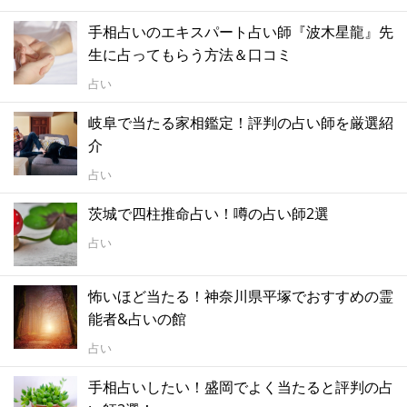
手相占いのエキスパート占い師『波木星龍』先
生に占ってもらう方法＆口コミ
占い
岐阜で当たる家相鑑定！評判の占い師を厳選紹
介
占い
茨城で四柱推命占い！噂の占い師2選
占い
怖いほど当たる！神奈川県平塚でおすすめの霊
能者&占いの館
占い
手相占いしたい！盛岡でよく当たると評判の占