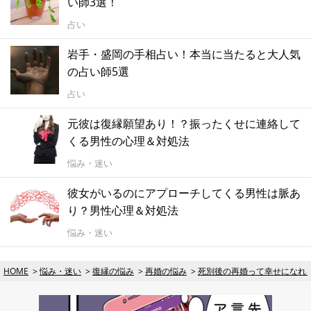
い師3選！
占い
岩手・盛岡の手相占い！本当に当たると大人気
の占い師5選
占い
元彼は復縁願望あり！？振ったくせに連絡して
くる男性の心理＆対処法
悩み・迷い
彼女がいるのにアプローチしてくる男性は脈あ
り？男性心理＆対処法
悩み・迷い
HOME
悩み・迷い
復縁の悩み
再婚の悩み
死別後の再婚って幸せになれ