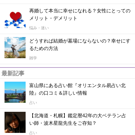
再婚して本当に幸せになれる？女性にとっての
メリット・デメリット
悩み・迷い
どうすれば結婚が墓場にならないの？幸せにす
るための方法
雑学
最新記事
富山県にある占い館『オリエンタル易占い北
陸』の口コミ＆詳しい情報
占い
【北海道・札幌】鑑定暦42年の大ベテラン占
い師・波木星龍先生をご存知？
占い