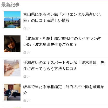
最新記事
富山県にある占い館『オリエンタル易占い北
陸』の口コミ＆詳しい情報
占い
【北海道・札幌】鑑定暦42年の大ベテラン占
い師・波木星龍先生をご存知？
占い
手相占いのエキスパート占い師『波木星龍』先
生に占ってもらう方法＆口コミ
占い
岐阜で当たる家相鑑定！評判の占い師を厳選紹
介
占い