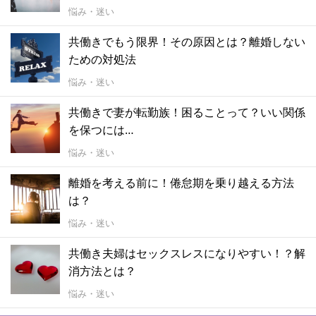
悩み・迷い
共働きでもう限界！その原因とは？離婚しない
ための対処法
悩み・迷い
共働きで妻が転勤族！困ることって？いい関係
を保つには…
悩み・迷い
離婚を考える前に！倦怠期を乗り越える方法
は？
悩み・迷い
共働き夫婦はセックスレスになりやすい！？解
消方法とは？
悩み・迷い