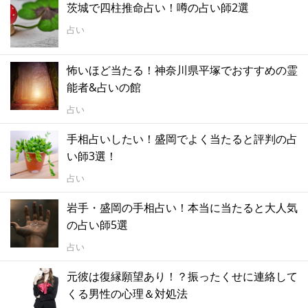
茨城で四柱推命占い！噂の占い師2選
占い
怖いほど当たる！神奈川県平塚でおすすめの霊
能者&占いの館
占い
手相占いしたい！盛岡でよく当たると評判の占
い師3選！
占い
岩手・盛岡の手相占い！本当に当たると大人気
の占い師5選
占い
元彼は復縁願望あり！？振ったくせに連絡して
くる男性の心理＆対処法