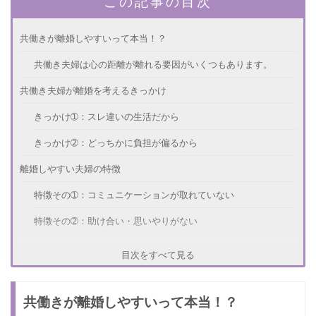
この記事の目次
共働きが離婚しやすいって本当！？
共働き夫婦は心の距離が離れる要因がいくつもあります。
共働き夫婦が離婚を考えるきっかけ
きっかけ➀：スレ違いの生活だから
きっかけ➁：どっちかに負担が偏るから
離婚しやすい夫婦の特徴
特徴その➀：コミュニケーションが取れていない
特徴その➁：助け合い・思いやりがない
共働き夫婦が離婚を回避するには？
目次をすべて見る
離婚の回避方法➀：お互いに感謝をする
共働きが離婚しやすいって本当！？
離婚の回避方法➁：子供をつくる