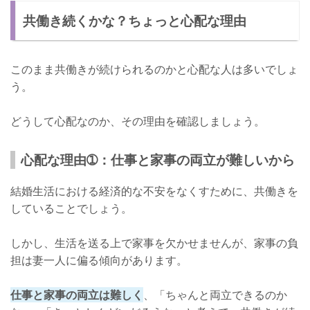
共働き続くかな？ちょっと心配な理由
特徴その➀：夫婦で家事と育児をしている
特徴その➁：しっかりコミュニケーションが取れている
このまま共働きが続けられるのかと心配な人は多いでしょ
限界が来たら我慢する必要はない！
う。
どうして心配なのか、その理由を確認しましょう。
心配な理由➀：仕事と家事の両立が難しいから
結婚生活における経済的な不安をなくすために、共働きを
していることでしょう。
しかし、生活を送る上で家事を欠かせませんが、家事の負
担は妻一人に偏る傾向があります。
仕事と家事の両立は難しく
、「ちゃんと両立できるのか