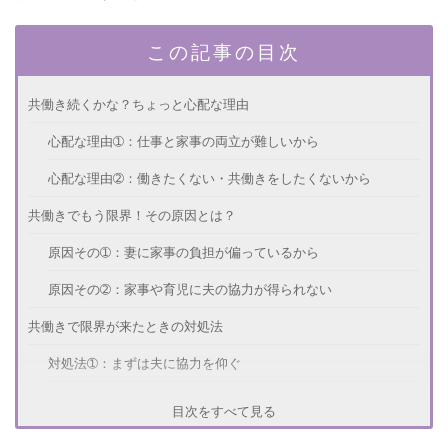
この記事の目次
共働き続くかな？ちょっと心配な理由
心配な理由➀：仕事と家事の両立が難しいから
心配な理由➁：働きたくない・共働きをしたくないから
共働きでもう限界！その原因とは？
原因その➀：妻に家事の負担が偏っているから
原因その➁：家事や育児に夫の協力が得られない
共働きで限界が来たときの対処法
対処法➀：まずは夫に協力を仰ぐ
対処法➁：仕事を辞める・時短勤務に変える
目次をすべて見る
うまくいっている共働き夫婦の特徴とは？