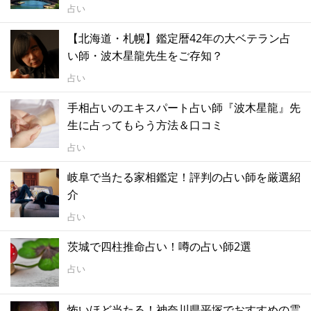
占い
【北海道・札幌】鑑定暦42年の大ベテラン占
い師・波木星龍先生をご存知？
占い
手相占いのエキスパート占い師『波木星龍』先
生に占ってもらう方法＆口コミ
占い
岐阜で当たる家相鑑定！評判の占い師を厳選紹
介
占い
茨城で四柱推命占い！噂の占い師2選
占い
怖いほど当たる！神奈川県平塚でおすすめの霊