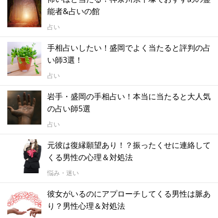
能者&占いの館
占い
手相占いしたい！盛岡でよく当たると評判の占
い師3選！
占い
岩手・盛岡の手相占い！本当に当たると大人気
の占い師5選
占い
元彼は復縁願望あり！？振ったくせに連絡して
くる男性の心理＆対処法
悩み・迷い
彼女がいるのにアプローチしてくる男性は脈あ
り？男性心理＆対処法