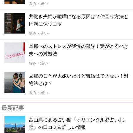
悩み・迷い
共働き夫婦が喧嘩になる原因は？仲直り方法と
円満に保つコツ
悩み・迷い
旦那へのストレスが我慢の限界！妻がとるべき
夫への対処法
悩み・迷い
旦那のことが大嫌いだけど離婚はできない！対
処法とは？
悩み・迷い
最新記事
富山県にある占い館『オリエンタル易占い北
陸』の口コミ＆詳しい情報