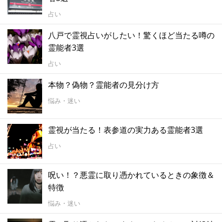
占い
八戸で霊視占いがしたい！驚くほど当たる噂の
霊能者3選
占い
本物？偽物？霊能者の見分け方
悩み・迷い
霊視が当たる！表参道の実力ある霊能者3選
占い
呪い！？悪霊に取り憑かれているときの象徴＆
特徴
悩み・迷い