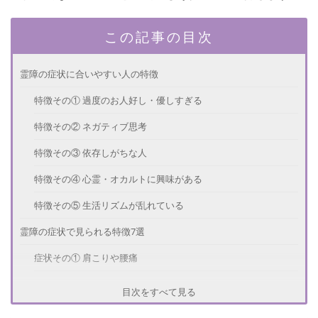
この記事の目次
霊障の症状に合いやすい人の特徴
特徴その① 過度のお人好し・優しすぎる
特徴その② ネガティブ思考
特徴その③ 依存しがちな人
特徴その④ 心霊・オカルトに興味がある
特徴その⑤ 生活リズムが乱れている
霊障の症状で見られる特徴7選
症状その① 肩こりや腰痛
症状その② 倦怠感や猛烈な眠気
目次をすべて見る
症状その③ 人相の変化