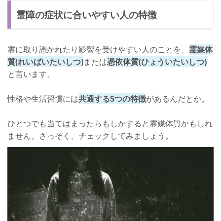
霊障の症状に合いやすい人の特徴
症状その④ 性格の変化
症状その⑤ 事故やトラブルが多発する
霊に取り憑かれたり影響を受けやすい人のことを、
霊媒体
症状その⑥ 自殺願望がわく
質(れいばいたいしつ)
または
憑依体質(ひょういたいしつ)
症状その⑦ まわりで不可思議な変化が起こる
と言います。
霊に取り憑かれたときの対処法
性格や生活習慣には
共通する5つの特徴
があるんだとか。
体を清潔にする
ひとつでも当てはまったらもしかすると霊媒体質かもしれ
部屋を片付ける
ません。さっそく、チェックしてみましょう。
生活習慣を変える
霊能者に相談をするのがおすすめ
さいごに