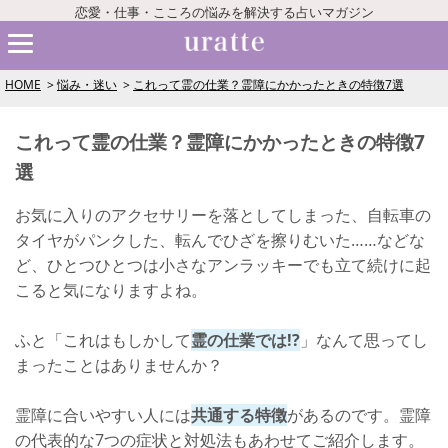
恋愛・仕事・こころの悩みを解決する占いマガジン
HOME
悩み・迷い
これって霊の仕業？霊障にかかったときの特徴7選
これって霊の仕業？霊障にかかったときの特徴7
選
お気に入りのアクセサリーを落としてしまった、自転車の
タイヤがパンクした、転んでひざを擦りむいた……などな
ど、ひとつひとつは小さなアンラッキーでも立て続けに起
こると気になりますよね。
ふと「これはもしかして
霊の仕業では!?
」なんて思ってし
まったことはありませんか？
霊障に合いやすい人には
共通する特徴
があるのです。霊障
の代表的な7つの症状と対処法もあわせてご紹介します。