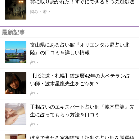
霊に取り憑かれた！すぐにできる６つの対処法
悩み・迷い
最新記事
富山県にある占い館『オリエンタル易占い北
陸』の口コミ＆詳しい情報
占い
【北海道・札幌】鑑定暦42年の大ベテラン占
い師・波木星龍先生をご存知？
占い
手相占いのエキスパート占い師『波木星龍』先
生に占ってもらう方法＆口コミ
占い
岐阜で当たる家相鑑定！評判の占い師を厳選紹