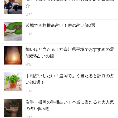
介
占い
茨城で四柱推命占い！噂の占い師2選
占い
怖いほど当たる！神奈川県平塚でおすすめの霊
能者&占いの館
占い
手相占いしたい！盛岡でよく当たると評判の占
い師3選！
占い
岩手・盛岡の手相占い！本当に当たると大人気
の占い師5選
占い