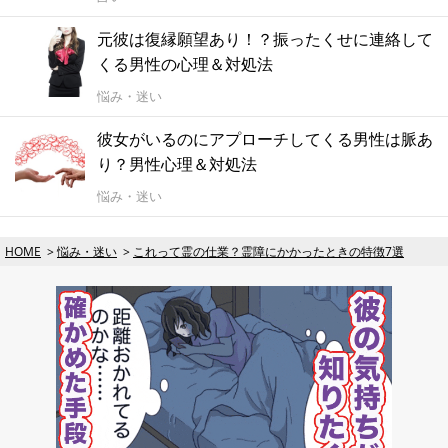
元彼は復縁願望あり！？振ったくせに連絡して
くる男性の心理＆対処法
悩み・迷い
彼女がいるのにアプローチしてくる男性は脈あ
り？男性心理＆対処法
悩み・迷い
HOME
悩み・迷い
これって霊の仕業？霊障にかかったときの特徴7選