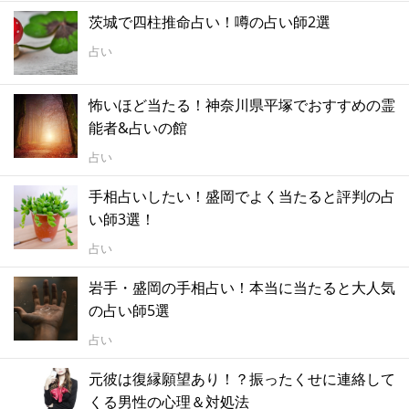
茨城で四柱推命占い！噂の占い師2選
占い
怖いほど当たる！神奈川県平塚でおすすめの霊
能者&占いの館
占い
手相占いしたい！盛岡でよく当たると評判の占
い師3選！
占い
岩手・盛岡の手相占い！本当に当たると大人気
の占い師5選
占い
元彼は復縁願望あり！？振ったくせに連絡して
くる男性の心理＆対処法