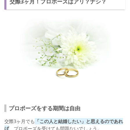
交際3ヶ月！プロポーズはアリ？ナシ？
【デメリット①】相手のことを知らない
【デメリット②】両親に反対をされる
交際3ヶ月でプロポーズされた！判断基準は？
後悔しないか考える
結婚したいのか考える
交際期間は気にしなくてもいい！
プロポーズをする期間は自由
交際3ヶ月でも
「この人と結婚したい」と思えるのであれ
ば
、プロポーズを受けても問題ないでしょう。