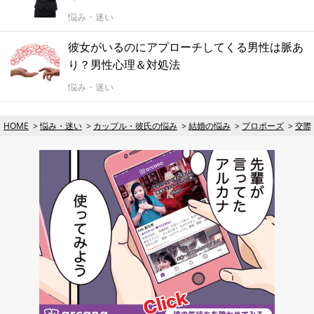
悩み・迷い
彼女がいるのにアプローチしてくる男性は脈あ
り？男性心理＆対処法
悩み・迷い
HOME
悩み・迷い
カップル・彼氏の悩み
結婚の悩み
プロポーズ
交際