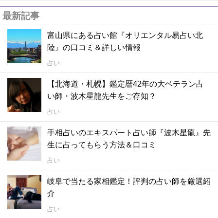
最新記事
富山県にある占い館『オリエンタル易占い北
陸』の口コミ＆詳しい情報
占い
【北海道・札幌】鑑定暦42年の大ベテラン占
い師・波木星龍先生をご存知？
占い
手相占いのエキスパート占い師『波木星龍』先
生に占ってもらう方法＆口コミ
占い
岐阜で当たる家相鑑定！評判の占い師を厳選紹
介
占い