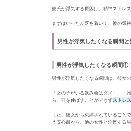
彼氏が浮気する原因は、精神ストレ
まずはいったん落ち着いて、彼の気
男性が浮気したくなる瞬間と
男性が浮気したくなる瞬間①
男性が浮気したくなる瞬間は、彼女
「女の子がいる飲み会はダメ！」「
ら、羽を伸ばすことができず
ストレ
また、彼女から束縛されていること
う安心感から、他の女性と浮気する