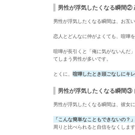
男性が浮気したくなる瞬間②
男性が浮気したくなる瞬間は、お互
恋人とどんなに仲がよくても、喧嘩
喧嘩が長引くと「俺に気がないんだ
てしまう男性が多いです。
とくに、
喧嘩したとき頭ごなしにキ
男性が浮気したくなる瞬間③
男性が浮気したくなる瞬間は、彼女
「こんな簡単なこともできないの？」
周りと比べられると自信をなくしま