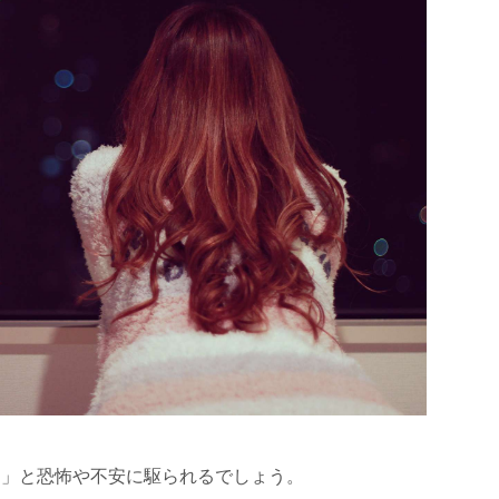
は」と恐怖や不安に駆られるでしょう。