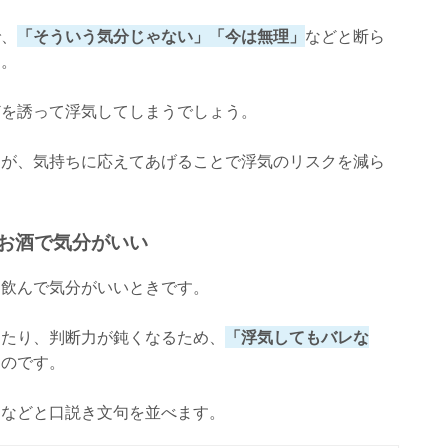
で、
「そういう気分じゃない」「今は無理」
などと断ら
す。
どを誘って浮気してしまうでしょう。
すが、気持ちに応えてあげることで浮気のリスクを減ら
 お酒で気分がいい
を飲んで気分がいいときです。
ったり、判断力が鈍くなるため、
「浮気してもバレな
うのです。
」などと口説き文句を並べます。