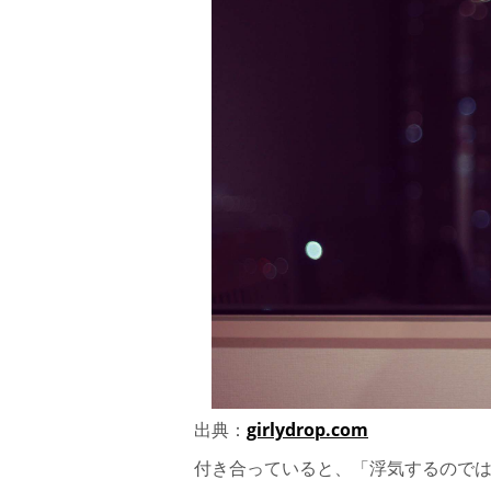
お酒を飲むのが好き
される前に対策しよう！浮気を防ぐ方法
怪しいと思ったらすぐに調べよう！
出典：
girlydrop.com
付き合っていると、「浮気するので