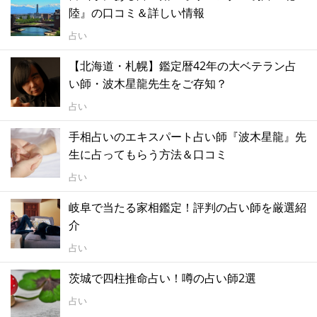
陸』の口コミ＆詳しい情報
占い
【北海道・札幌】鑑定暦42年の大ベテラン占
い師・波木星龍先生をご存知？
占い
手相占いのエキスパート占い師『波木星龍』先
生に占ってもらう方法＆口コミ
占い
岐阜で当たる家相鑑定！評判の占い師を厳選紹
介
占い
茨城で四柱推命占い！噂の占い師2選
占い