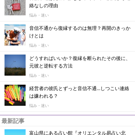
絡なしの理由
悩み・迷い
音信不通から復縁するのは無理？再開のきっか
けとは
悩み・迷い
どうすればいいか？復縁を断られたその後に、
元彼と逆転する方法
悩み・迷い
経営者の彼氏とずっと音信不通...しつこい連絡
は嫌われる？
悩み・迷い
最新記事
富山県にある占い館『オリエンタル易占い北