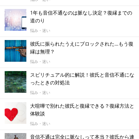
1年も音信不通なのは脈なし決定？復縁までの
道のり
悩み・迷い
彼氏に振られたうえにブロックされた…もう復
縁は無理？
悩み・迷い
スピリチュアル的に解説！彼氏と音信不通にな
ったときの対処法
悩み・迷い
大喧嘩で別れた彼氏と復縁できる？復縁方法と
体験談
悩み・迷い
音信不通は完全に脈なしって本当？彼氏から連