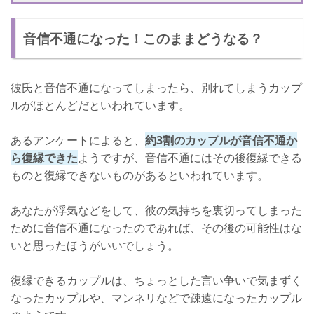
ダイエットやイメチェンに挑戦する
音信不通になった！このままどうなる？
彼を責めないで適度に愛情を伝える
その後どうなるかはあなたにもかかっている！
彼氏と音信不通になってしまったら、別れてしまうカップ
ルがほとんどだといわれています。
あるアンケートによると、
約3割のカップルが音信不通か
ら復縁できた
ようですが、音信不通にはその後復縁できる
ものと復縁できないものがあるといわれています。
あなたが浮気などをして、彼の気持ちを裏切ってしまった
ために音信不通になったのであれば、その後の可能性はな
いと思ったほうがいいでしょう。
復縁できるカップルは、ちょっとした言い争いで気まずく
なったカップルや、マンネリなどで疎遠になったカップル