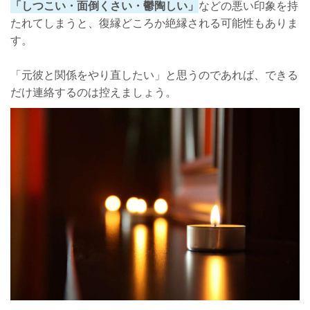
「しつこい・面倒くさい・鬱陶しい」
などの悪い印象を持
たれてしまうと、復縁どころか絶縁される可能性もありま
す。
「元彼と関係をやり直したい」と思うのであれば、できる
だけ連絡するのは控えましょう。