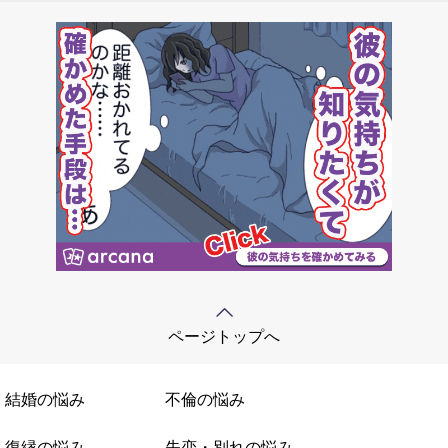
ページトップへ
結婚の悩み
不倫の悩み
復縁の悩み
失恋・別れの悩み