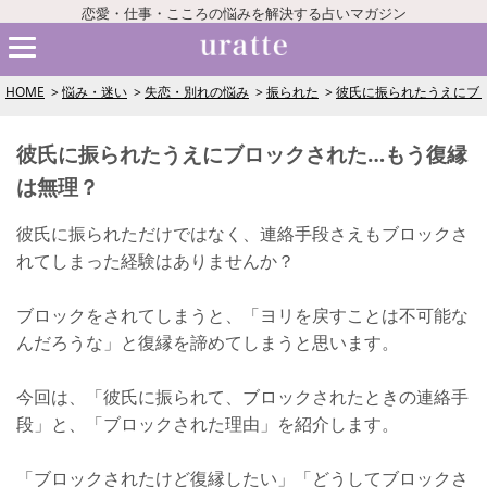
恋愛・仕事・こころの悩みを解決する占いマガジン
HOME
悩み・迷い
失恋・別れの悩み
振られた
彼氏に振られたうえにブ
彼氏に振られたうえにブロックされた…もう復縁
は無理？
彼氏に振られただけではなく、連絡手段さえもブロックさ
れてしまった経験はありませんか？
ブロックをされてしまうと、「ヨリを戻すことは不可能な
んだろうな」と復縁を諦めてしまうと思います。
今回は、「彼氏に振られて、ブロックされたときの連絡手
段」と、「ブロックされた理由」を紹介します。
「ブロックされたけど復縁したい」「どうしてブロックさ