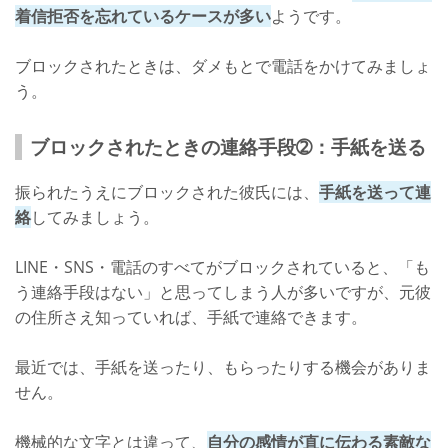
着信拒否を忘れているケースが多い
ようです。
ブロックされたときは、ダメもとで電話をかけてみましょ
う。
ブロックされたときの連絡手段➁：手紙を送る
振られたうえにブロックされた彼氏には、
手紙を送って連
絡
してみましょう。
LINE・SNS・電話のすべてがブロックされていると、「も
う連絡手段はない」と思ってしまう人が多いですが、元彼
の住所さえ知っていれば、手紙で連絡できます。
最近では、手紙を送ったり、もらったりする機会がありま
せん。
機械的な文字とは違って、
自分の感情が直に伝わる素敵な