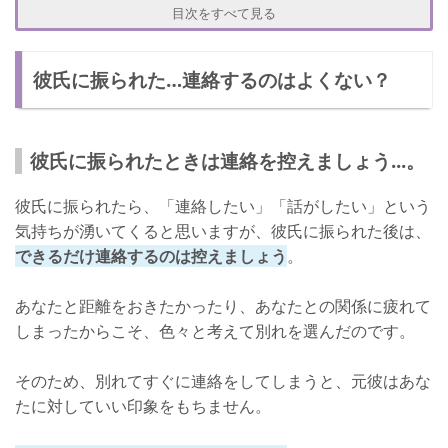
ブロックされたときの連絡手段➀：電話をかけてみる
目次をすべて見る
ブロックされたときの連絡手段➁：手紙を送る
彼氏に振られた…連絡するのはよくない？
ブロックされても諦める必要はない！
彼氏に振られたときは連絡を控えましょう...。
彼氏に振られたら、「連絡したい」「話がしたい」という
気持ちが湧いてくると思いますが、彼氏に振られた後は、
できるだけ連絡するのは控えましょう
。
あなたと距離をおきたかったり、あなたとの関係に疲れて
しまったからこそ、色々と考えて別れを選んだのです。
そのため、別れてすぐに連絡をしてしまうと、元彼はあな
たに対していい印象をもちません。