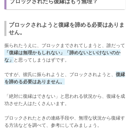
ブロックされたら復縁はもう無理？
ブロックされようと復縁を諦める必要はありま
せん。
振られたうえに、ブロックまでされてしまうと、誰だって
「復縁は無理かもしれない」「諦めないといけないのか
な」
と思ってしまうはずです。
ですが、彼氏に振られようと、ブロックされようと、
復縁
を諦める必要はありません。
「絶対に復縁はできない」と思われる状況から、復縁を成
功させた人はたくさんいます。
ブロックされたときの連絡手段や、無理な状況から復縁す
る方法などを調べて、参考にしてみましょう。