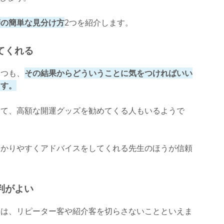
師の簡単な見分け方
2つを紹介します。
さとこ先生】
てくれる
つつも、
その結果からどういうことに気をつければいい
ます。
って、高額な開運グッズを勧めてくる人もいるようで
遠藤瑞省先生】
わかりやすくアドバイスをしてくれる先生のほうが信頼
判がよい
には、リピーター客や紹介客を切らさないことといえま