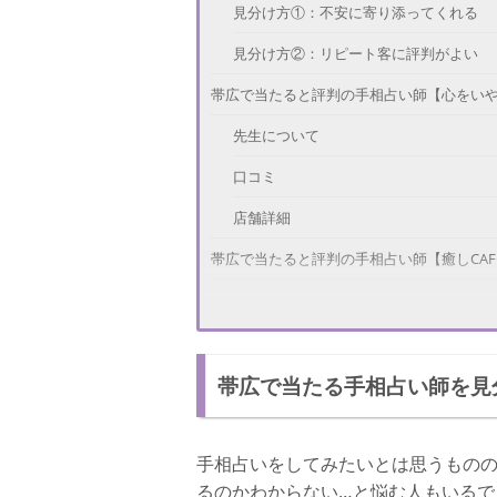
見分け方①：不安に寄り添ってくれる
見分け方②：リピート客に評判がよい
帯広で当たると評判の手相占い師【心をいや
先生について
口コミ
店舗詳細
帯広で当たると評判の手相占い師【癒しCAFE 
先生について
口コミ
帯広で当たる手相占い師を見
店舗詳細
帯広で当たると評判の手相占い【癒しCAFE H
手相占いをしてみたいとは思うもの
先生について
るのかわからない…と悩む人もいるで