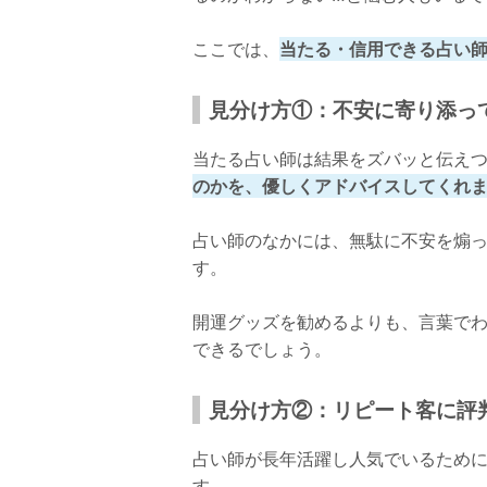
口コミ
ここでは、
当たる・信用できる占い
店舗詳細
帯広で当たると評判の手相占い師【占久店 
見分け方①：不安に寄り添っ
先生について
当たる占い師は結果をズバッと伝え
口コミ
のかを、優しくアドバイスしてくれ
店舗詳細
占い師のなかには、無駄に不安を煽
帯広で当たると評判の手相占い師【壱夢庵 
す。
先生について
開運グッズを勧めるよりも、言葉で
口コミ
できるでしょう。
店舗詳細
見分け方②：リピート客に評
帯広には当たると評判の占い師が豊富！
占い師が長年活躍し人気でいるため
す。