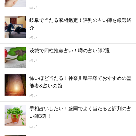
占い
岐阜で当たる家相鑑定！評判の占い師を厳選紹
介
占い
茨城で四柱推命占い！噂の占い師2選
占い
怖いほど当たる！神奈川県平塚でおすすめの霊
能者&占いの館
占い
手相占いしたい！盛岡でよく当たると評判の占
い師3選！
占い