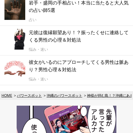
岩手・盛岡の手相占い！本当に当たると大人気
の占い師5選
占い
元彼は復縁願望あり！？振ったくせに連絡して
くる男性の心理＆対処法
悩み・迷い
彼女がいるのにアプローチしてくる男性は脈あ
り？男性心理＆対処法
悩み・迷い
HOME
パワースポット
沖縄のパワースポット
神様が拝む島！？沖縄にある