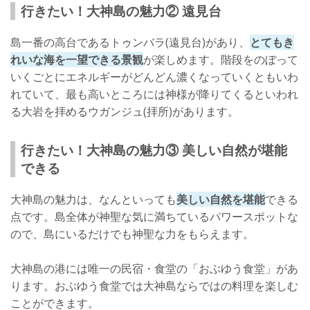
行きたい！大神島の魅力② 遠見台
島一番の高台であるトゥンバラ(遠見台)があり、
とてもき
れいな海を一望できる景観
が楽しめます。階段をのぼって
いくごとにエネルギーがどんどん濃くなっていくともいわ
れていて、最も高いところには神様が降りてくるといわれ
る大岩を拝めるウガンジュ(拝所)があります。
行きたい！大神島の魅力③ 美しい自然が堪能
できる
大神島の魅力は、なんといっても
美しい自然を堪能
できる
点です。島全体が神聖な気に満ちているパワースポットな
ので、島にいるだけでも神聖な力をもらえます。
大神島の港には唯一の民宿・食堂の「おぶゆう食堂」があ
ります。おぶゆう食堂では大神島ならではの料理を楽しむ
ことができます。