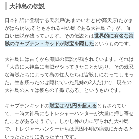
大神島の伝説
日本神話に登場する天岩戸(あまのいわと)や高天原(たかま
がはら)があるともされる神の島である大神島ですが、面
白い伝説が残っています。その伝説とは
世界的に有名な海
賊のキャプテン・キッドが財宝を隠した
というものです。
大神島には古くから海賊の伝説が残されています。それは
「大昔に大神島に海賊がやってきたことがあり、その残忍
な海賊たちによって島の住人たちは皆殺しになってしまっ
た。生き残ったのは隠れていた兄妹の2人だけで、現在の
大神島の人々は彼らの子孫である」というものです。
キャプテンキッドの
財宝は2兆円を超える
ともされてい
て、一時大神島にもトレジャーハンターが大量に押し寄せ
たことがあるそうです。しかし神の力に守られた大神島
で、トレジャーハンターたちは原因不明の病気にかかると
いったたたりにあったそうです。