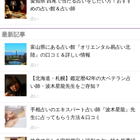
愛知県 西尾で当たる占いをしたい方！おすす
めの占い館＆占い師
占い
最新記事
富山県にある占い館『オリエンタル易占い北
陸』の口コミ＆詳しい情報
占い
【北海道・札幌】鑑定暦42年の大ベテラン占
い師・波木星龍先生をご存知？
占い
手相占いのエキスパート占い師『波木星龍』先
生に占ってもらう方法＆口コミ
占い