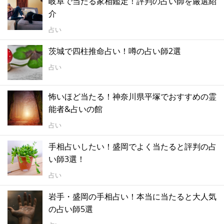
岐阜で当たる家相鑑定！評判の占い師を厳選紹
介
占い
茨城で四柱推命占い！噂の占い師2選
占い
怖いほど当たる！神奈川県平塚でおすすめの霊
能者&占いの館
占い
手相占いしたい！盛岡でよく当たると評判の占
い師3選！
占い
岩手・盛岡の手相占い！本当に当たると大人気
の占い師5選