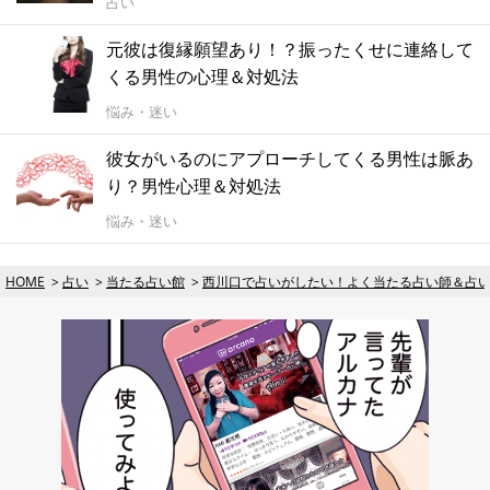
占い
元彼は復縁願望あり！？振ったくせに連絡して
くる男性の心理＆対処法
悩み・迷い
彼女がいるのにアプローチしてくる男性は脈あ
り？男性心理＆対処法
悩み・迷い
HOME
占い
当たる占い館
西川口で占いがしたい！よく当たる占い師＆占