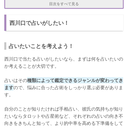
西川口で噂の当たる占い【株式会社 三晃堂：中島久美子先生】
目次をすべて見る
中島久美子先生について
西川口で占いがしたい！
口コミ
鑑定料
店舗情報
占いたいことを考えよう！
西川口で噂の当たる占い【Happy crystal heart：伽織(かおる)先
西川口で当たる占いがしたいなら、まずは何を占いたいの
生】
か考えることが大切です。
伽織先生について
占いはその
種類によって鑑定できるジャンルが変わってき
口コミ
ます
ので、悩みに合った占術をしっかり選ぶ必要がありま
鑑定料
す。
店舗情報
自分のことが知りたければ手相占い、彼氏の気持ちが知り
当たる占い師はどこにいる？
たいならタロットや占星術など、それぞれの占いの向き不
向きをきちんと知って、より的中率を高める下準備をして
噂話に耳を傾ける