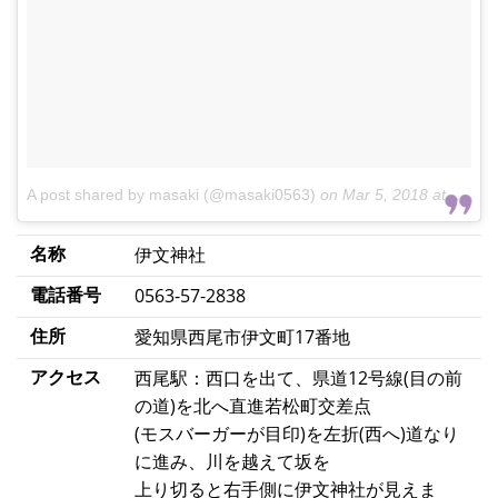
A post shared by masaki (@masaki0563)
on
Mar 5, 2018 at 7:46am PST
名称
伊文神社
電話番号
0563-57-2838
住所
愛知県西尾市伊文町17番地
アクセス
西尾駅：西口を出て、県道12号線(目の前
の道)を北へ直進若松町交差点
(モスバーガーが目印)を左折(西へ)道なり
に進み、川を越えて坂を
上り切ると右手側に伊文神社が見えま