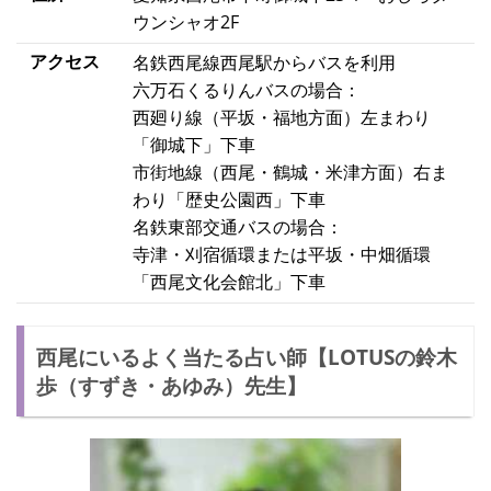
ウンシャオ2F
アクセス
名鉄西尾線西尾駅からバスを利用
六万石くるりんバスの場合：
西廻り線（平坂・福地方面）左まわり
「御城下」下車
市街地線（西尾・鶴城・米津方面）右ま
わり「歴史公園西」下車
名鉄東部交通バスの場合：
寺津・刈宿循環または平坂・中畑循環
「西尾文化会館北」下車
西尾にいるよく当たる占い師【LOTUSの鈴木
歩（すずき・あゆみ）先生】