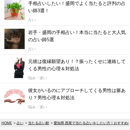
手相占いしたい！盛岡でよく当たると評判の占
い師3選！
占い
岩手・盛岡の手相占い！本当に当たると大人気
の占い師5選
占い
元彼は復縁願望あり！？振ったくせに連絡して
くる男性の心理＆対処法
悩み・迷い
彼女がいるのにアプローチしてくる男性は脈あ
り？男性心理＆対処法
悩み・迷い
HOME
占い
当たる占い館
愛知県 西尾で当たる占いをしたい方！おすすめ