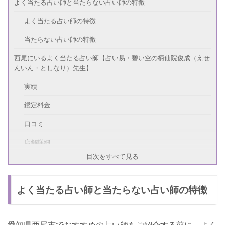
よく当たる占い師と当たらない占い師の特徴
よく当たる占い師の特徴
当たらない占い師の特徴
西尾にいるよく当たる占い師【占い易・碧い空の柄仙院俊成（えせ
んいん・としなり）先生】
実績
鑑定料金
口コミ
店舗詳細
目次をすべて見る
西尾にいるよく当たる占い師【LOTUSの鈴木歩（すずき・あゆみ）
先生】
よく当たる占い師と当たらない占い師の特徴
実績
鑑定料金