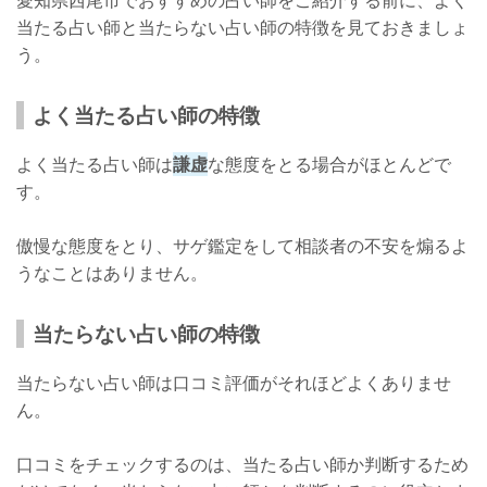
愛知県西尾市でおすすめの占い師をご紹介する前に、よく
口コミ
当たる占い師と当たらない占い師の特徴を見ておきましょ
店舗詳細
う。
西尾にいるよく当たる占い師【輝東昇龍（きとうしょうりゅう）先
生】
よく当たる占い師の特徴
実績
よく当たる占い師は
謙虚
な態度をとる場合がほとんどで
鑑定料金
す。
口コミ
傲慢な態度をとり、サゲ鑑定をして相談者の不安を煽るよ
店舗詳細
うなことはありません。
占いの前後におすすめ！西尾エリアのパワースポット
当たらない占い師の特徴
さいごに
当たらない占い師は口コミ評価がそれほどよくありませ
ん。
口コミをチェックするのは、当たる占い師か判断するため