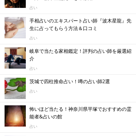
占い
手相占いのエキスパート占い師『波木星龍』先
生に占ってもらう方法＆口コミ
占い
岐阜で当たる家相鑑定！評判の占い師を厳選紹
介
占い
茨城で四柱推命占い！噂の占い師2選
占い
怖いほど当たる！神奈川県平塚でおすすめの霊
能者&占いの館
占い