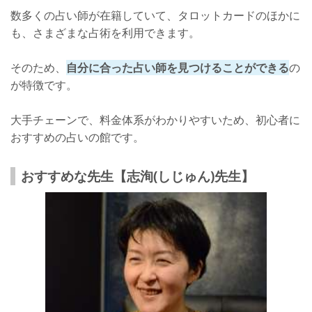
数多くの占い師が在籍していて、タロットカードのほかに
店舗詳細
も、さまざまな占術を利用できます。
鑑定料金
そのため、
自分に合った占い師を見つけることができる
の
さいごに
が特徴です。
大手チェーンで、料金体系がわかりやすいため、初心者に
おすすめの占いの館です。
おすすめな先生【志洵(しじゅん)先生】