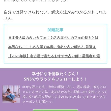
自分では見つけられない、解決方法がみつかるかもしれま
せん。
関連記事
日本最大級の占いカフェ！？名古屋占いカフェの魅力とは
本気ならここ！名古屋で本当に有名な占い師さん 厳選４
【2023年版】名古屋で当たるおすすめ占い師・霊能者10選
幸せになる情報たくさん！
SNSでウラッテをフォローしよう！
幸せを呼ぶ方法、今年の運勢、占い、恋の秘訣、彼をメロ
メロにさせる方法、あの人が冷たい理由…etc 女性にとって
役に立つ内容を配信します♪LINEの友達になるとオトクな
クーポンもお届けっ！