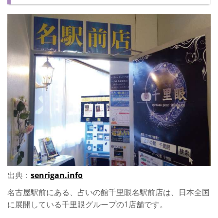
おすすめな占い師【SAI-蔡-先生】
口コミ
店舗詳細
鑑定料金
名古屋でタロット占いをするならココ！【占いのオズ】
おすすめな先生【青木泉蓉(あおきせんよう)先生】
口コミ
店舗詳細
鑑定料金
出典：
senrigan.info
名古屋でタロット占いをするならココ！【占の城 千夜物語】
名古屋駅前にある、占いの館千里眼名駅前店は、日本全国
おすすめな先生【外山聖珠(とやませいじゅ)先生】
に展開している千里眼グループの1店舗です。
口コミ