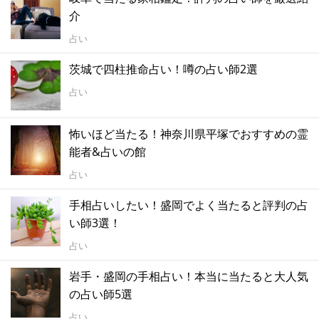
介
占い
茨城で四柱推命占い！噂の占い師2選
占い
怖いほど当たる！神奈川県平塚でおすすめの霊
能者&占いの館
占い
手相占いしたい！盛岡でよく当たると評判の占
い師3選！
占い
岩手・盛岡の手相占い！本当に当たると大人気
の占い師5選
占い