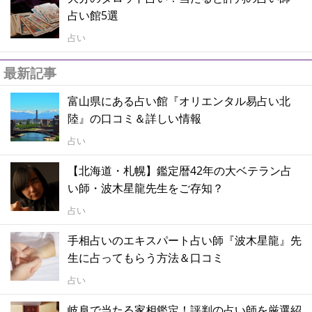
占い館5選
占い
最新記事
富山県にある占い館『オリエンタル易占い北
陸』の口コミ＆詳しい情報
占い
【北海道・札幌】鑑定暦42年の大ベテラン占
い師・波木星龍先生をご存知？
占い
手相占いのエキスパート占い師『波木星龍』先
生に占ってもらう方法＆口コミ
占い
岐阜で当たる家相鑑定！評判の占い師を厳選紹