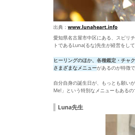
鑑定料金
名古屋でヒーリング鑑定をするならココ！【
出典：
www.lunaheart.info
おすすめな先生【藤森麻鼓(ふじもりまこ
愛知県名古屋市中区にある、スピリチュ
口コミ
トであるLuna(るな)先生が経営を
店舗詳細
ヒーリングのほか、各種鑑定・チャ
鑑定料金
さまざまなメニュー
があるのが特徴
名古屋でヒーリング鑑定をするならココ！
自分自身の誕生日が、もっとも願いがかない
おすすめな先生【Yumika(ゆみか)先生】
Me!」という特別なメニューもある
口コミ
Luna先生
店舗詳細
鑑定料金
さいごに