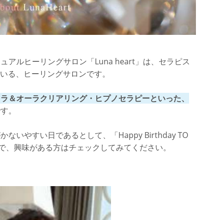
占いの館千里眼 栄本店】
)先生】
アルヒーリングサロン「Luna heart」は、セラピス
している、ヒーリングサロンです。
クラ＆オーラクリアリング・ヒプノセラピーといった、
です。
【ヒーリングルーム「コリカンチャ」】
やすい日であるとして、「Happy Birthday TO
ので、興味がある方はチェックしてみてください。