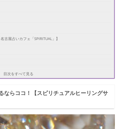
屋占いカフェ「SPIRITUAL」】
目次をすべて見る
るならココ！【スピリチュアルヒーリングサ
 Aphrodite】
きこ)先生】