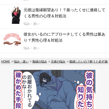
元彼は復縁願望あり！？振ったくせに連絡して
くる男性の心理＆対処法
悩み・迷い
彼女がいるのにアプローチしてくる男性は脈あ
り？男性心理＆対処法
悩み・迷い
HOME
悩み・迷い
復縁の悩み
元彼の悩み
復縁したいの？酔うと必ず連