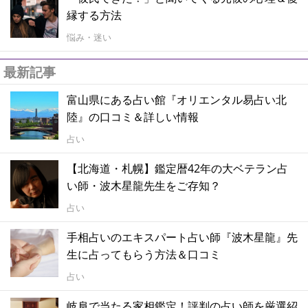
縁する方法
悩み・迷い
最新記事
富山県にある占い館『オリエンタル易占い北
陸』の口コミ＆詳しい情報
占い
【北海道・札幌】鑑定暦42年の大ベテラン占
い師・波木星龍先生をご存知？
占い
手相占いのエキスパート占い師『波木星龍』先
生に占ってもらう方法＆口コミ
占い
岐阜で当たる家相鑑定！評判の占い師を厳選紹