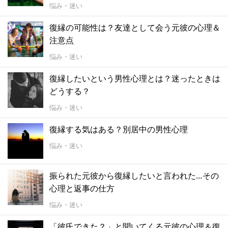
悩み・迷い
復縁の可能性は？友達として会う元彼の心理＆
注意点
悩み・迷い
復縁したいという男性心理とは？迷ったときは
どうする？
悩み・迷い
復縁する気はある？別居中の男性心理
悩み・迷い
振られた元彼から復縁したいと言われた…その
心理と返事の仕方
悩み・迷い
「彼氏できた？」と聞いてくる元彼の心理＆復