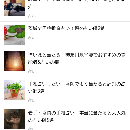
介
占い
茨城で四柱推命占い！噂の占い師2選
占い
怖いほど当たる！神奈川県平塚でおすすめの霊
能者&占いの館
占い
手相占いしたい！盛岡でよく当たると評判の占
い師3選！
占い
岩手・盛岡の手相占い！本当に当たると大人気
の占い師5選
占い