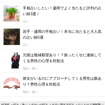
手相占いしたい！盛岡でよく当たると評判の占
い師3選！
占い
岩手・盛岡の手相占い！本当に当たると大人気
の占い師5選
占い
元彼は復縁願望あり！？振ったくせに連絡して
くる男性の心理＆対処法
悩み・迷い
彼女がいるのにアプローチしてくる男性は脈あ
り？男性心理＆対処法
悩み・迷い
HOME
悩み・迷い
出会いの悩み
モテに関する悩み
なんなの？酒癖悪い