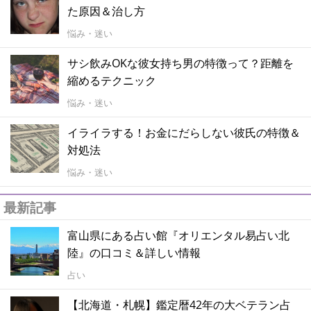
た原因＆治し方
悩み・迷い
サシ飲みOKな彼女持ち男の特徴って？距離を
縮めるテクニック
悩み・迷い
イライラする！お金にだらしない彼氏の特徴＆
対処法
悩み・迷い
最新記事
富山県にある占い館『オリエンタル易占い北
陸』の口コミ＆詳しい情報
占い
【北海道・札幌】鑑定暦42年の大ベテラン占