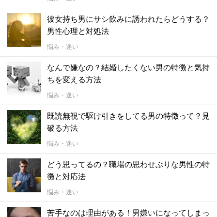
彼女持ち男にサシ飲みに誘われたらどうする？
男性心理と対処法
悩み・迷い
なんで嫌なの？結婚したくない男の特徴と気持
ちを変える方法
悩み・迷い
既読無視で駆け引きをしてる男の特徴って？見
破る方法
悩み・迷い
どう思ってるの？職場の思わせぶりな男性の特
徴と対応法
悩み・迷い
苦手なのは理由がある！男嫌いになってしまっ