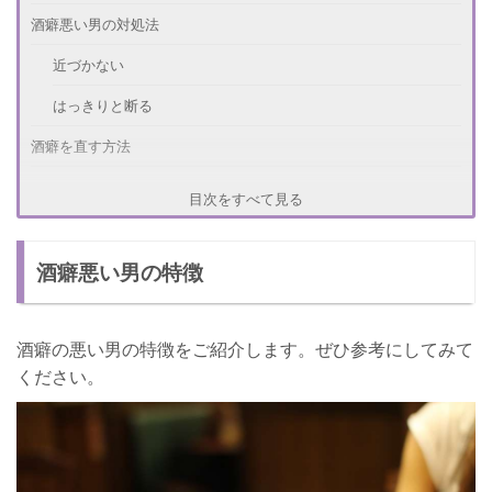
酒癖悪い男の対処法
近づかない
はっきりと断る
酒癖を直す方法
普段と違う場所に誘う
目次をすべて見る
グループで飲む
酒癖悪い男の特徴
酒癖悪い男の注意点
トラブルに巻き込まれることがある
酒癖の悪い男の特徴をご紹介します。ぜひ参考にしてみて
身の安全を守る
ください。
さいごに