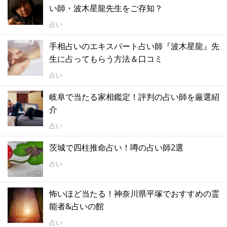
い師・波木星龍先生をご存知？
占い
手相占いのエキスパート占い師『波木星龍』先
生に占ってもらう方法＆口コミ
占い
岐阜で当たる家相鑑定！評判の占い師を厳選紹
介
占い
茨城で四柱推命占い！噂の占い師2選
占い
怖いほど当たる！神奈川県平塚でおすすめの霊
能者&占いの館
占い