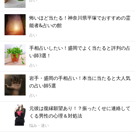
占い
怖いほど当たる！神奈川県平塚でおすすめの霊
能者&占いの館
占い
手相占いしたい！盛岡でよく当たると評判の占
い師3選！
占い
岩手・盛岡の手相占い！本当に当たると大人気
の占い師5選
占い
元彼は復縁願望あり！？振ったくせに連絡して
くる男性の心理＆対処法
悩み・迷い