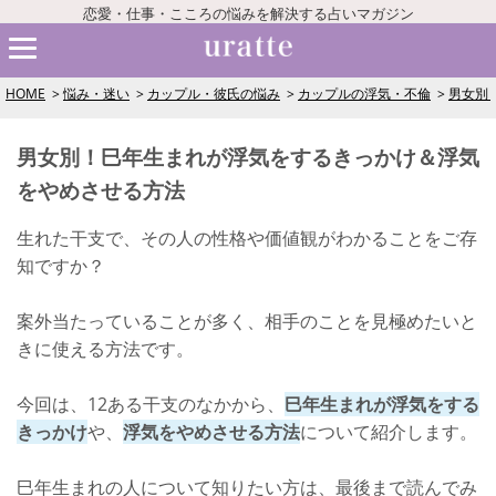
恋愛・仕事・こころの悩みを解決する占いマガジン
HOME
悩み・迷い
カップル・彼氏の悩み
カップルの浮気・不倫
男女別
男女別！巳年生まれが浮気をするきっかけ＆浮気
をやめさせる方法
生れた干支で、その人の性格や価値観がわかることをご存
知ですか？
案外当たっていることが多く、相手のことを見極めたいと
きに使える方法です。
今回は、12ある干支のなかから、
巳年生まれが浮気をする
きっかけ
や、
浮気をやめさせる方法
について紹介します。
巳年生まれの人について知りたい方は、最後まで読んでみ