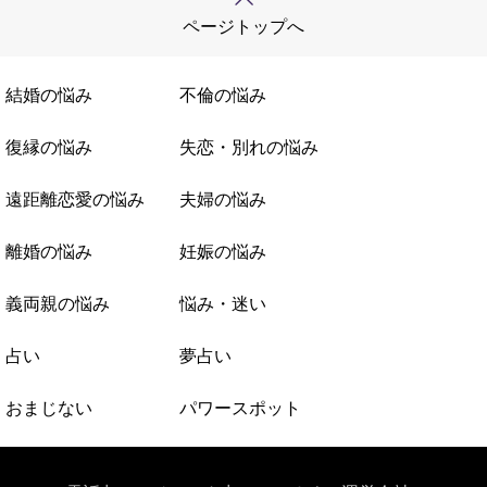
ページトップへ
結婚の悩み
不倫の悩み
復縁の悩み
失恋・別れの悩み
遠距離恋愛の悩み
夫婦の悩み
離婚の悩み
妊娠の悩み
義両親の悩み
悩み・迷い
占い
夢占い
おまじない
パワースポット