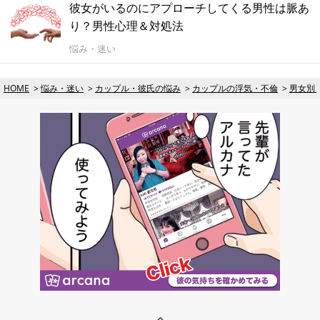
彼女がいるのにアプローチしてくる男性は脈あ
り？男性心理＆対処法
悩み・迷い
HOME
悩み・迷い
カップル・彼氏の悩み
カップルの浮気・不倫
男女別