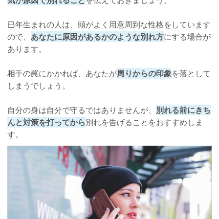
巳年生まれの人は、頭がよく用意周到な性格をしています
ので、
あなたに原因があるかのような別れ方
にする場合が
あります。
相手の罠にかかれば、あなたが
周りからの印象
を落として
しまうでしょう。
自分の身は自分で守るではありませんが、
別れる前にきち
んと対策を打ってから
別れを告げることをおすすめしま
す。