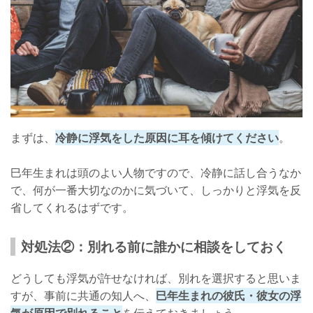
まずは、
冷静に浮気をした原因に耳を傾けてください
。
巳年生まれは頭のよい人物ですので、冷静に話し合うなか
で、何が一番大切なのかに気づいて、しっかりと浮気を反
省してくれるはずです。
対処法②：別れる前に誰かに相談をしておく
どうしても浮気が許せなければ、別れを選択すると思いま
すが、事前に共通の知人へ、
巳年生まれの彼氏・彼女の浮
気が原因で別れること
を伝えておきましょう。