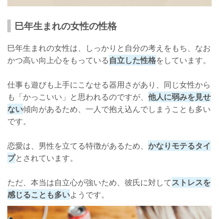
巳年生まれの女性の性格
巳年生まれの女性は、しっかりと自分の考えをもち、なお
かつ高い向上心をもっている
自立した性格
をしています。
仕事も遊びも上手にこなせる器用さがあり、同じ女性から
も「かっこいい」と思われるのですが、
他人に弱みを見せ
ない
傾向があるため、一人で抱え込んでしまうことも多い
です。
恋愛は、男性を立てる特徴があるため、
かなりモテるタイ
プ
とされています。
ただ、本当は自立心が強いため、彼氏に対して
ストレスを
感じることも多い
ようです。