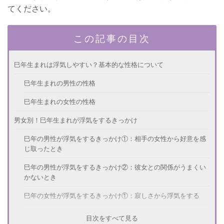
てください。
この記事の目次
巳年生まれは浮気しやすい？基本的な性格について
巳年生まれの男性の性格
巳年生まれの女性の性格
男女別！巳年生まれが浮気をするきっかけ
巳年の男性が浮気をするきっかけ①：相手の女性から好意を感
じ取ったとき
巳年の男性が浮気をするきっかけ②：彼女との関係がうまくい
かないとき
巳年の女性が浮気をするきっかけ①：寂しさから浮気をする
巳年の女性が浮気をするきっかけ②：男性からの押しに負けて
目次をすべて見る