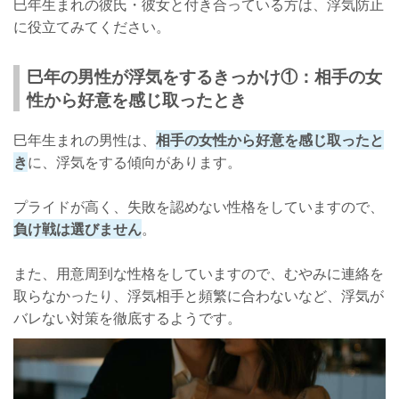
巳年生まれの彼氏・彼女と付き合っている方は、浮気防止
に役立てみてください。
巳年の男性が浮気をするきっかけ①：相手の女
性から好意を感じ取ったとき
巳年生まれの男性は、
相手の女性から好意を感じ取ったと
き
に、浮気をする傾向があります。
プライドが高く、失敗を認めない性格をしていますので、
負け戦は選びません
。
また、用意周到な性格をしていますので、むやみに連絡を
取らなかったり、浮気相手と頻繁に合わないなど、浮気が
バレない対策を徹底するようです。