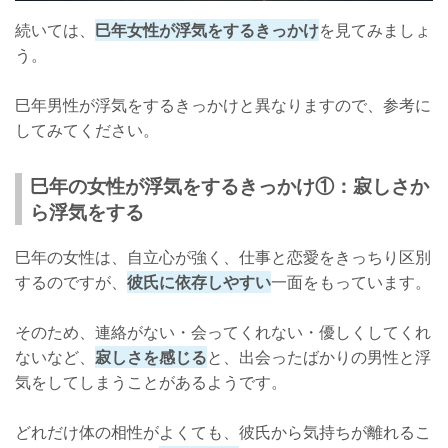
続いては、
巳年女性が浮気をするきっかけ
を見てみましょ
う。
巳年男性が浮気をするきっかけと異なりますので、参考に
してみてください。
巳年の女性が浮気をするきっかけ①：寂しさか
ら浮気をする
巳年の女性は、自立心が強く、仕事と恋愛をきっちり区別
するのですが、
彼氏に依存しやすい
一面をもっています。
そのため、連絡がない・会ってくれない・優しくしてくれ
ないなど、
寂しさを感じる
と、出会ったばかりの男性と浮
気をしてしまうことがあるようです。
どれだけ体の相性がよくても、彼氏から気持ちが離れるこ