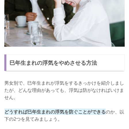
巳年生まれの浮気をやめさせる方法
男女別で、巳年生まれが浮気をするきっかけを紹介しまし
たが、どんな理由があっても、浮気は防がなければいけま
せん。
どうすれば巳年生まれの浮気を防ぐことができる
のか、以
下の2つを見てみましょう。