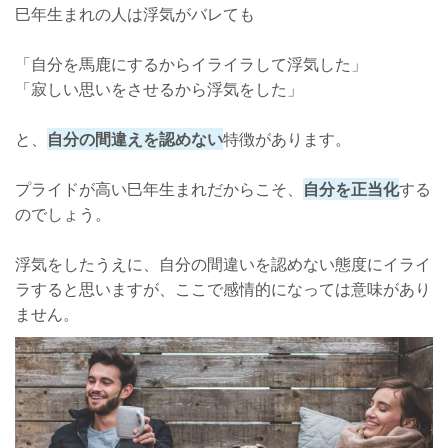
巳年生まれの人は浮気がバレても
「自分を馬鹿にするからイライラして浮気した」
「寂しい思いをさせるから浮気をした」
と、
自分の間違えを認めない
特徴があります。
プライドが高い巳年生まれだからこそ、
自分を正当化
する
のでしょう。
浮気をしたうえに、自分の間違いを認めない態度にイライ
ラすると思いますが、ここで感情的になっては意味があり
ません。