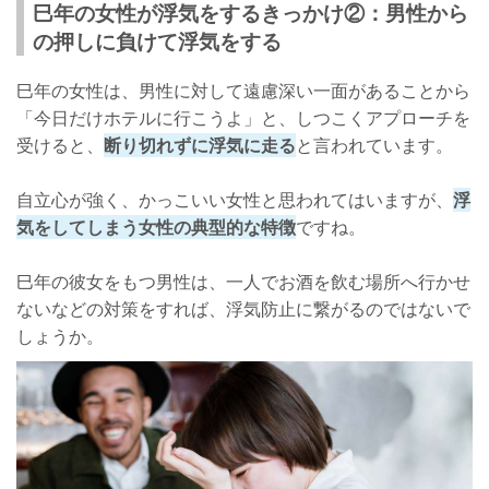
巳年の女性が浮気をするきっかけ②：男性から
の押しに負けて浮気をする
巳年の女性は、男性に対して遠慮深い一面があることから
「今日だけホテルに行こうよ」と、しつこくアプローチを
受けると、
断り切れずに浮気に走る
と言われています。
自立心が強く、かっこいい女性と思われてはいますが、
浮
気をしてしまう女性の典型的な特徴
ですね。
巳年の彼女をもつ男性は、一人でお酒を飲む場所へ行かせ
ないなどの対策をすれば、浮気防止に繋がるのではないで
しょうか。