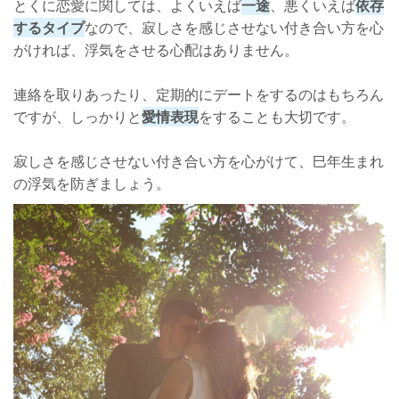
とくに恋愛に関しては、よくいえば
一途
、悪くいえば
依存
するタイプ
なので、寂しさを感じさせない付き合い方を心
がければ、浮気をさせる心配はありません。
連絡を取りあったり、定期的にデートをするのはもちろん
ですが、しっかりと
愛情表現
をすることも大切です。
寂しさを感じさせない付き合い方を心がけて、巳年生まれ
の浮気を防ぎましょう。