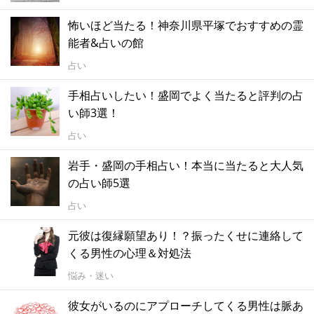
怖いほど当たる！神奈川県平塚でおすすめの霊
能者&占いの館
占い
手相占いしたい！盛岡でよく当たると評判の占
い師3選！
占い
岩手・盛岡の手相占い！本当に当たると大人気
の占い師5選
占い
元彼は復縁願望あり！？振ったくせに連絡して
くる男性の心理＆対処法
悩み・迷い
彼女がいるのにアプローチしてくる男性は脈あ