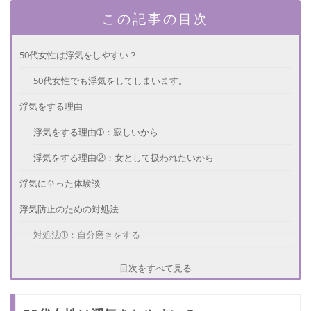
この記事の目次
50代女性は浮気をしやすい？
50代女性でも浮気をしてしまいます。
浮気をする理由
浮気をする理由➀：寂しいから
浮気をする理由②：女として扱われたいから
浮気に至った体験談
浮気防止のための対処法
対処法➀：自分磨きをする
対処法②：新しい趣味を見つける
目次をすべて見る
さいごに