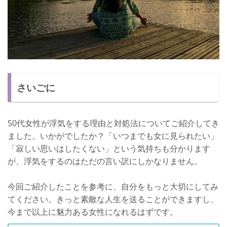
さいごに
50代女性が浮気をする理由と対処法についてご紹介してき
ました。いかがでしたか？「いつまでも女に見られたい」
「寂しい思いはしたくない」という気持ちも分かります
が、浮気をするのはただの言い訳にしかなりません。
今回ご紹介したことを参考に、自分をもっと大切にしてみ
てください。きっと素敵な人生を送ることができますし、
今まで以上に魅力ある女性になれるはずです。