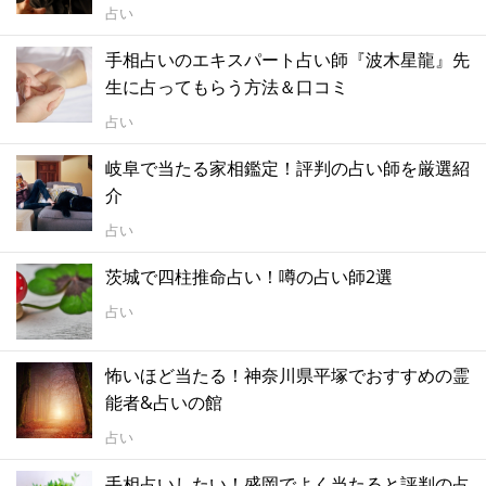
占い
手相占いのエキスパート占い師『波木星龍』先
生に占ってもらう方法＆口コミ
占い
岐阜で当たる家相鑑定！評判の占い師を厳選紹
介
占い
茨城で四柱推命占い！噂の占い師2選
占い
怖いほど当たる！神奈川県平塚でおすすめの霊
能者&占いの館
占い
手相占いしたい！盛岡でよく当たると評判の占