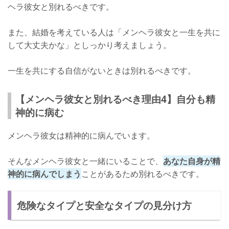
ヘラ彼女と別れるべきです。
また、結婚を考えている人は「メンヘラ彼女と一生を共に
して大丈夫かな」としっかり考えましょう。
一生を共にする自信がないときは別れるべきです。
【メンヘラ彼女と別れるべき理由4】自分も精
神的に病む
メンヘラ彼女は精神的に病んでいます。
そんなメンヘラ彼女と一緒にいることで、
あなた自身が精
神的に病んでしまう
ことがあるため別れるべきです。
危険なタイプと安全なタイプの見分け方