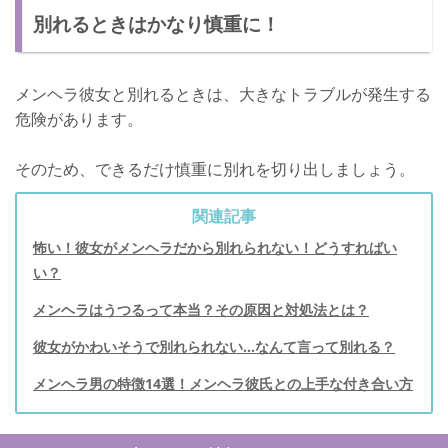
別れるときはかなり慎重に！
メンヘラ彼女と別れるときは、大きなトラブルが発生する
危険があります。
そのため、できるだけ慎重に別れを切り出しましょう。
関連記事
怖い！彼女がメンヘラだから別れられない！どうすればい
い？
メンヘラはうつるって本当？その原因と対処法とは？
彼女がかわいそうで別れられない…なんて言って別れる？
メンヘラ男の特徴14選！メンヘラ彼氏との上手な付き合い方