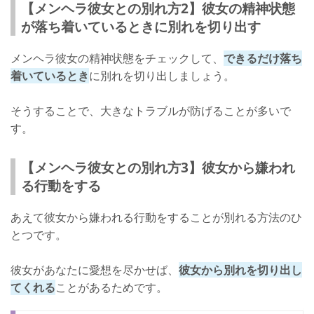
【メンヘラ彼女との別れ方2】彼女の精神状態
が落ち着いているときに別れを切り出す
メンヘラ彼女の精神状態をチェックして、
できるだけ落ち
着いているとき
に別れを切り出しましょう。
そうすることで、大きなトラブルが防げることが多いで
す。
【メンヘラ彼女との別れ方3】彼女から嫌われ
る行動をする
あえて彼女から嫌われる行動をすることが別れる方法のひ
とつです。
彼女があなたに愛想を尽かせば、
彼女から別れを切り出し
てくれる
ことがあるためです。