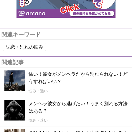
関連キーワード
失恋・別れの悩み
関連記事
怖い！彼女がメンヘラだから別れられない！ど
うすればいい？
悩み・迷い
メンヘラ彼女から逃げたい！うまく別れる方法
はある？
悩み・迷い