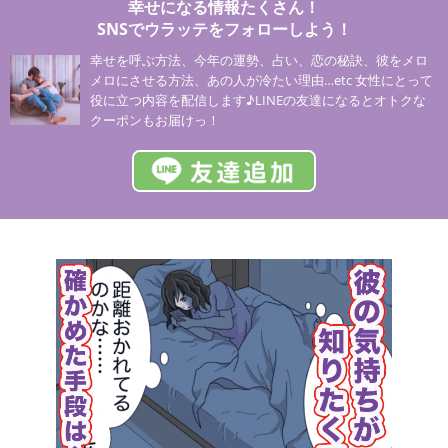
幸せになる情報たくさん！
SNSでウラッテをフォローしよう！
幸せを呼ぶ方法、今年の運勢、占い、恋の秘訣、彼をメロ
メロにさせる方法、あの人が冷たい理由…etc 女性にとって
役に立つ内容を配信します♪LINEの友達になるとオトクな
クーポンもお届けっ！