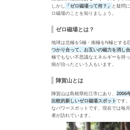
しかし
「ゼロ磁場って何？」
と疑問
ロ磁場のことを知りましょう。
ゼロ磁場とは？
地球は北極をS極・南極をN極とする
つかり合って、お互いの磁力を消し
極でもない不思議なエネルギーを持
病が治ったという人もいます。
陣賀山とは
陣賀山は島根県松江市にあり、
200
比較的新しいゼロ磁場スポット
です
なパワースポットです。現在では毎月
者が訪れています。