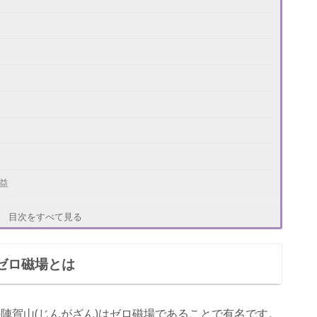
益
目次をすべて見る
ゼロ磁場とは
陣賀山(じんがざん)はゼロ磁場であることで有名です。