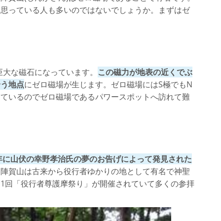
に思っている人も多いのではないでしょうか。まずはゼ
巨大な磁石になっています。
この磁力が地表の近くでぶ
合う地点
にゼロ磁場が生じます。ゼロ磁場にはS極でもN
っているのでゼロ磁場であるパワースポットへ訪れて難
6年に山伏の幸野孝治氏の夢のお告げによって発見された
。陣賀山は古来から役行者ゆかりの地として有名で神聖
1回「役行者尊護摩祭り」が開催されていて多くの参拝