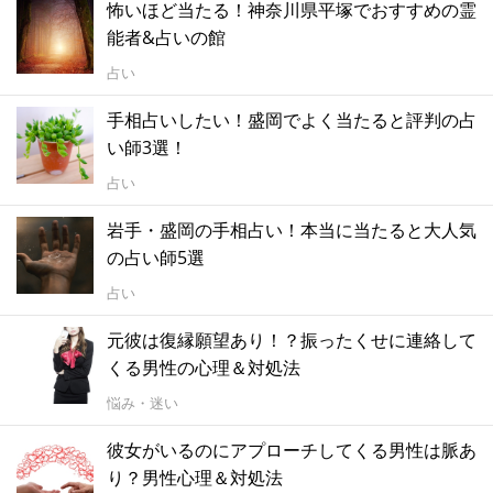
怖いほど当たる！神奈川県平塚でおすすめの霊
能者&占いの館
占い
手相占いしたい！盛岡でよく当たると評判の占
い師3選！
占い
岩手・盛岡の手相占い！本当に当たると大人気
の占い師5選
占い
元彼は復縁願望あり！？振ったくせに連絡して
くる男性の心理＆対処法
悩み・迷い
彼女がいるのにアプローチしてくる男性は脈あ
り？男性心理＆対処法