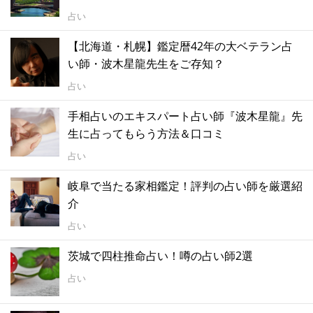
占い
【北海道・札幌】鑑定暦42年の大ベテラン占
い師・波木星龍先生をご存知？
占い
手相占いのエキスパート占い師『波木星龍』先
生に占ってもらう方法＆口コミ
占い
岐阜で当たる家相鑑定！評判の占い師を厳選紹
介
占い
茨城で四柱推命占い！噂の占い師2選
占い