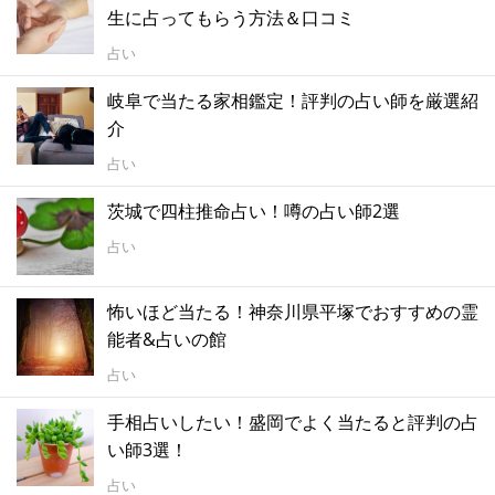
生に占ってもらう方法＆口コミ
占い
岐阜で当たる家相鑑定！評判の占い師を厳選紹
介
占い
茨城で四柱推命占い！噂の占い師2選
占い
怖いほど当たる！神奈川県平塚でおすすめの霊
能者&占いの館
占い
手相占いしたい！盛岡でよく当たると評判の占
い師3選！
占い