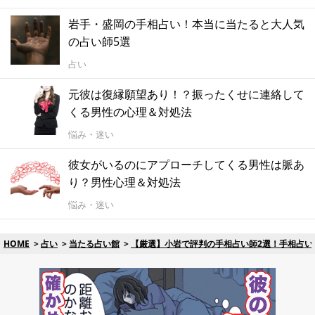
岩手・盛岡の手相占い！本当に当たると大人気
の占い師5選
占い
元彼は復縁願望あり！？振ったくせに連絡して
くる男性の心理＆対処法
悩み・迷い
彼女がいるのにアプローチしてくる男性は脈あ
り？男性心理＆対処法
悩み・迷い
HOME
占い
当たる占い館
【厳選】小岩で評判の手相占い師2選！手相占い