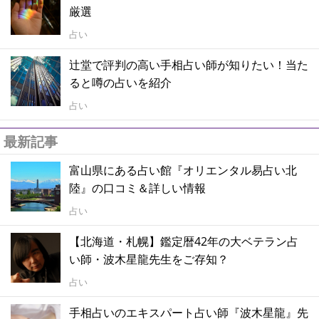
厳選
占い
辻堂で評判の高い手相占い師が知りたい！当た
ると噂の占いを紹介
占い
最新記事
富山県にある占い館『オリエンタル易占い北
陸』の口コミ＆詳しい情報
占い
【北海道・札幌】鑑定暦42年の大ベテラン占
い師・波木星龍先生をご存知？
占い
手相占いのエキスパート占い師『波木星龍』先