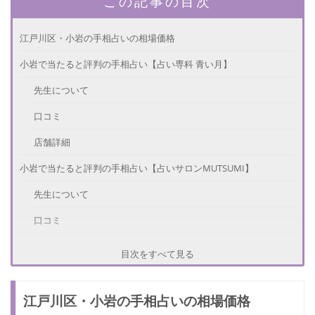
この記事の目次
江戸川区・小岩の手相占いの相場価格
小岩で当たると評判の手相占い【占い専科 青い月】
先生について
口コミ
店舗詳細
小岩で当たると評判の手相占い【占いサロンMUTSUMI】
先生について
口コミ
店舗詳細
目次をすべて見る
手相占いでわかること
江戸川区・小岩の手相占いの相場価格
小岩で占いを楽しもう