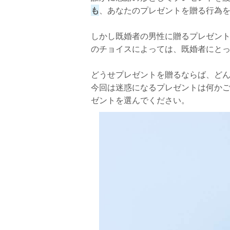
も
、あなたのプレゼントを贈る行為
しかし既婚者の男性に贈るプレゼン
のチョイスによっては、既婚者にと
どうせプレゼントを贈るならば、ど
今回は迷惑になるプレゼントは何か
ゼントを選んでください。