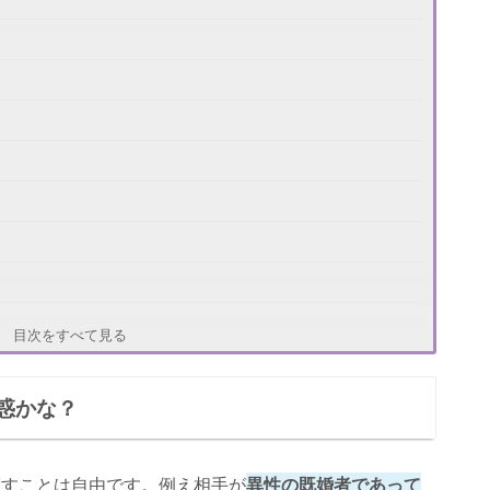
目次をすべて見る
惑かな？
渡すことは自由です。例え相手が
異性の既婚者であって