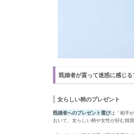
既婚者が貰って迷惑に感じる
女らしい柄のプレゼント
既婚者へのプレゼント選び
は「相手が
おいて、女らしい柄や女性が好む雑