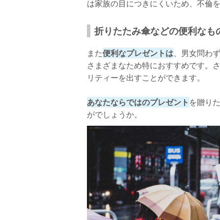
は家族の目につきにくいため、不倫
折りたたみ傘などの便利なも
また
便利なプレゼントは
、男女問わ
さまざまなため特におすすめです。
リティーを出すことができます。
あなたならではのプレゼント
を贈り
がでしょうか。