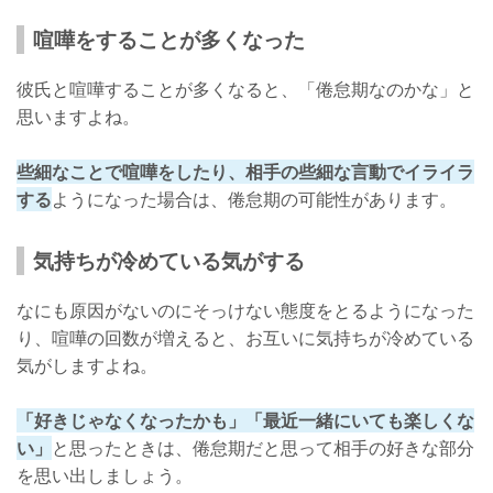
倦怠期診断で予想できる
喧嘩をすることが多くなった
当たり前の存在だと思わない
彼氏と喧嘩することが多くなると、「倦怠期なのかな」と
好きになった理由を忘れない
思いますよね。
さっそく診断してみよう！
些細なことで喧嘩をしたり、相手の些細な言動でイライラ
する
ようになった場合は、倦怠期の可能性があります。
気持ちが冷めている気がする
なにも原因がないのにそっけない態度をとるようになった
り、喧嘩の回数が増えると、お互いに気持ちが冷めている
気がしますよね。
「好きじゃなくなったかも」「最近一緒にいても楽しくな
い」
と思ったときは、倦怠期だと思って相手の好きな部分
を思い出しましょう。