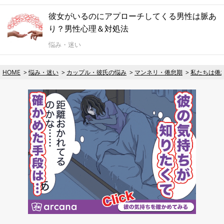
彼女がいるのにアプローチしてくる男性は脈あ
り？男性心理＆対処法
悩み・迷い
HOME
悩み・迷い
カップル・彼氏の悩み
マンネリ・倦怠期
私たちは倦