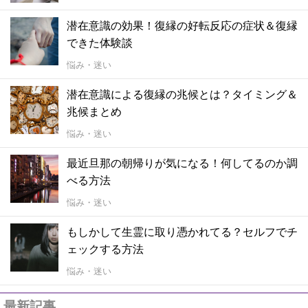
潜在意識の効果！復縁の好転反応の症状＆復縁
できた体験談
悩み・迷い
潜在意識による復縁の兆候とは？タイミング＆
兆候まとめ
悩み・迷い
最近旦那の朝帰りが気になる！何してるのか調
べる方法
悩み・迷い
もしかして生霊に取り憑かれてる？セルフでチ
ェックする方法
悩み・迷い
最新記事