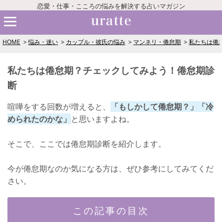
恋愛・仕事・こころの悩みを解決する占いマガジン
HOME
悩み・迷い
カップル・彼氏の悩み
マンネリ・倦怠期
私たちは倦
私たちは倦怠期？チェックしてみよう！倦怠期診
断
喧嘩をする回数が増えると、
「もしかして倦怠期？」「冷
められたのかな」
と思いますよね。
そこで、ここでは倦怠期診断を紹介します。
今が倦怠期なのか気になる方は、ぜひ参考にしてみてくだ
さい。
この記事の目次