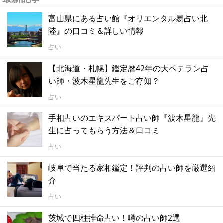
富山県にある占い館『オリエンタル易占い北
陸』の口コミ＆詳しい情報
占い
【北海道・札幌】鑑定暦42年の大ベテラン占
い師・波木星龍先生をご存知？
占い
手相占いのエキスパート占い師『波木星龍』先
生に占ってもらう方法＆口コミ
占い
岐阜で当たる家相鑑定！評判の占い師を厳選紹
介
占い
茨城で四柱推命占い！噂の占い師2選