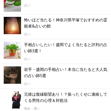
占い
怖いほど当たる！神奈川県平塚でおすすめの霊
能者&占いの館
占い
手相占いしたい！盛岡でよく当たると評判の占
い師3選！
占い
岩手・盛岡の手相占い！本当に当たると大人気
の占い師5選
占い
元彼は復縁願望あり！？振ったくせに連絡して
くる男性の心理＆対処法
悩み・迷い