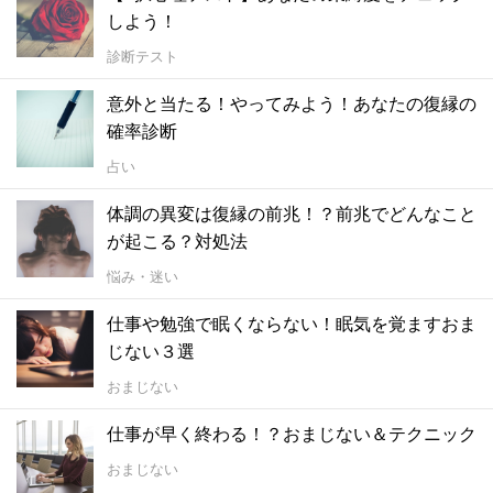
しよう！
診断テスト
意外と当たる！やってみよう！あなたの復縁の
確率診断
占い
体調の異変は復縁の前兆！？前兆でどんなこと
が起こる？対処法
悩み・迷い
仕事や勉強で眠くならない！眠気を覚ますおま
じない３選
おまじない
仕事が早く終わる！？おまじない＆テクニック
おまじない