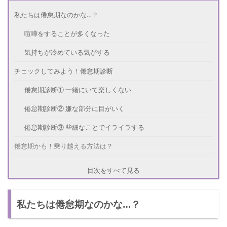
私たちは倦怠期なのかな…？
喧嘩をすることが多くなった
気持ちが冷めている気がする
チェックしてみよう！倦怠期診断
倦怠期診断① 一緒にいて楽しくない
倦怠期診断② 嫌な部分に目がいく
倦怠期診断③ 些細なことでイライラする
倦怠期かも！乗り越える方法は？
距離をおく
目次をすべて見る
相手のいいところを思い出す
私たちは倦怠期なのかな…？
不満を伝えて改善する
倦怠期って予防できる？